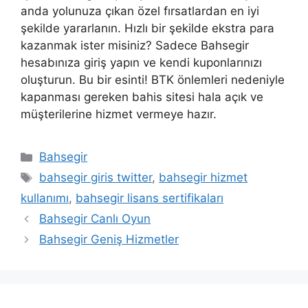
anda yolunuza çıkan özel fırsatlardan en iyi
şekilde yararlanın. Hızlı bir şekilde ekstra para
kazanmak ister misiniz? Sadece Bahsegir
hesabınıza giriş yapın ve kendi kuponlarınızı
oluşturun. Bu bir esinti! BTK önlemleri nedeniyle
kapanması gereken bahis sitesi hala açık ve
müşterilerine hizmet vermeye hazır.
Kategoriler
Bahsegir
Etiketler
bahsegir giris twitter
,
bahsegir hizmet
kullanımı
,
bahsegir lisans sertifikaları
Bahsegir Canlı Oyun
Bahsegir Geniş Hizmetler