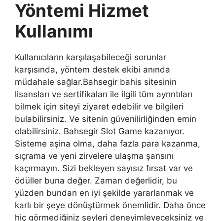
Yöntemi Hizmet
Kullanımı
Kullanıcıların karşılaşabileceği sorunlar
karşısında, yöntem destek ekibi anında
müdahale sağlar.Bahsegir bahis sitesinin
lisansları ve sertifikaları ile ilgili tüm ayrıntıları
bilmek için siteyi ziyaret edebilir ve bilgileri
bulabilirsiniz. Ve sitenin güvenilirliğinden emin
olabilirsiniz. Bahsegir Slot Game kazanıyor.
Sisteme aşina olma, daha fazla para kazanma,
sıçrama ve yeni zirvelere ulaşma şansını
kaçırmayın. Sizi bekleyen sayısız fırsat var ve
ödüller buna değer. Zaman değerlidir, bu
yüzden bundan en iyi şekilde yararlanmak ve
karlı bir şeye dönüştürmek önemlidir. Daha önce
hiç görmediğiniz şeyleri deneyimleyeceksiniz ve