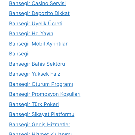
Bahsegir Casino Servisi
Bahsegir Depozito Dikkat
Bahsegir Üyelik Ücreti
Bahsegir Hd Yayın
Bahsegir Mobil Ayrıntılar
Bahsegir
Bahsegir Bahis Sektörü
Bahsegir Yüksek Faiz
Bahsegir Oturum Programı
Bahsegir Promosyon Koşulları
Bahsegir Türk Pokeri
Bahsegir Şikayet Platformu
Bahsegir Geniş Hizmetler
Bahsegir Hizmet Kullanımı