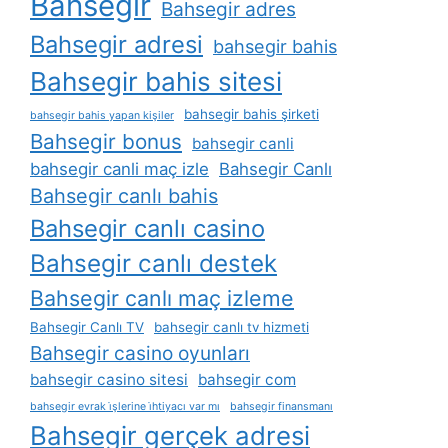
Bahsegir
Bahsegir adres
Bahsegir adresi
bahsegir bahis
Bahsegir bahis sitesi
bahsegir bahis şirketi
bahsegir bahis yapan kişiler
Bahsegir bonus
bahsegir canli
bahsegir canli maç izle
Bahsegir Canlı
Bahsegir canlı bahis
Bahsegir canlı casino
Bahsegir canlı destek
Bahsegir canlı maç izleme
Bahsegir Canlı TV
bahsegir canlı tv hizmeti
Bahsegir casino oyunları
bahsegir casino sitesi
bahsegir com
bahsegir evrak i̇şlerine i̇htiyacı var mı
bahsegir finansmanı
Bahsegir gerçek adresi