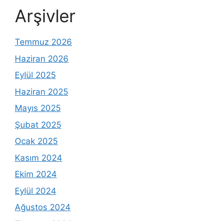
Arşivler
Temmuz 2026
Haziran 2026
Eylül 2025
Haziran 2025
Mayıs 2025
Şubat 2025
Ocak 2025
Kasım 2024
Ekim 2024
Eylül 2024
Ağustos 2024