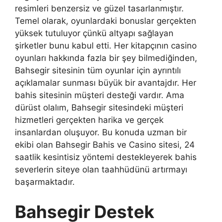
resimleri benzersiz ve güzel tasarlanmıştır.
Temel olarak, oyunlardaki bonuslar gerçekten
yüksek tutuluyor çünkü altyapı sağlayan
şirketler bunu kabul etti. Her kitapçının casino
oyunları hakkında fazla bir şey bilmediğinden,
Bahsegir sitesinin tüm oyunlar için ayrıntılı
açıklamalar sunması büyük bir avantajdır. Her
bahis sitesinin müşteri desteği vardır. Ama
dürüst olalım, Bahsegir sitesindeki müşteri
hizmetleri gerçekten harika ve gerçek
insanlardan oluşuyor. Bu konuda uzman bir
ekibi olan Bahsegir Bahis ve Casino sitesi, 24
saatlik kesintisiz yöntemi destekleyerek bahis
severlerin siteye olan taahhüdünü artırmayı
başarmaktadır.
Bahsegir Destek