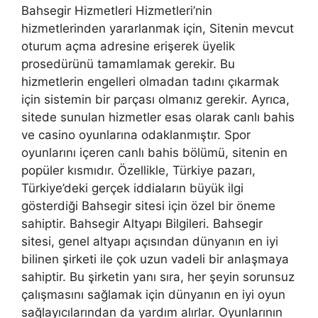
Bahsegir Hizmetleri Hizmetleri’nin
hizmetlerinden yararlanmak için, Sitenin mevcut
oturum açma adresine erişerek üyelik
prosedürünü tamamlamak gerekir. Bu
hizmetlerin engelleri olmadan tadını çıkarmak
için sistemin bir parçası olmanız gerekir. Ayrıca,
sitede sunulan hizmetler esas olarak canlı bahis
ve casino oyunlarına odaklanmıştır. Spor
oyunlarını içeren canlı bahis bölümü, sitenin en
popüler kısmıdır. Özellikle, Türkiye pazarı,
Türkiye’deki gerçek iddiaların büyük ilgi
gösterdiği Bahsegir sitesi için özel bir öneme
sahiptir. Bahsegir Altyapı Bilgileri. Bahsegir
sitesi, genel altyapı açısından dünyanın en iyi
bilinen şirketi ile çok uzun vadeli bir anlaşmaya
sahiptir. Bu şirketin yanı sıra, her şeyin sorunsuz
çalışmasını sağlamak için dünyanın en iyi oyun
sağlayıcılarından da yardım alırlar. Oyunlarının