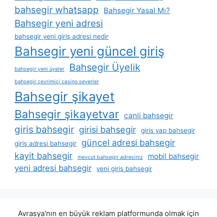
bahsegir whatsapp
Bahsegir Yasal Mı?
Bahsegir yeni adresi
bahsegir yeni giriş adresi nedir
Bahsegir yeni güncel giriş
Bahsegir Üyelik
bahsegir yeni üyeler
bahsegir çevrimiçi casino severler
Bahsegir şikayet
Bahsegir şikayetvar
canli bahsegir
giris bahsegir
girisi bahsegir
giris yap bahsegir
güncel adresi bahsegir
giriş adresi bahsegir
kayit bahsegir
mobil bahsegir
mevcut bahsegir adresiniz
yeni adresi bahsegir
yeni giris bahsegir
Avrasya'nın en büyük reklam platformunda olmak için