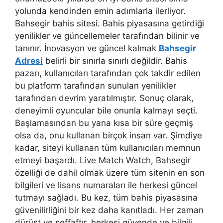
yolunda kendinden emin adımlarla ilerliyor.
Bahsegir bahis sitesi. Bahis piyasasına getirdiği
yenilikler ve güncellemeler tarafından bilinir ve
tanınır. İnovasyon ve güncel kalmak
Bahsegir
Adresi
belirli bir sınırla sınırlı değildir. Bahis
pazarı, kullanıcıları tarafından çok takdir edilen
bu platform tarafından sunulan yenilikler
tarafından devrim yaratılmıştır. Sonuç olarak,
deneyimli oyuncular bile onunla kalmayı seçti.
Başlamasından bu yana kısa bir süre geçmiş
olsa da, onu kullanan birçok insan var. Şimdiye
kadar, siteyi kullanan tüm kullanıcıları memnun
etmeyi başardı. Live Match Watch, Bahsegir
özelliği de dahil olmak üzere tüm sitenin en son
bilgileri ve lisans numaraları ile herkesi güncel
tutmayı sağladı. Bu kez, tüm bahis piyasasına
güvenilirliğini bir kez daha kanıtladı. Her zaman
dürüst ve şeffaftır, herkesi güvende ve bilgili