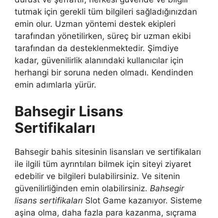
tutmak için gerekli tüm bilgileri sağladığınızdan
emin olur. Uzman yöntemi destek ekipleri
tarafından yönetilirken, süreç bir uzman ekibi
tarafından da desteklenmektedir. Şimdiye
kadar, güvenilirlik alanındaki kullanıcılar için
herhangi bir soruna neden olmadı. Kendinden
emin adımlarla yürür.
Bahsegir Lisans
Sertifikaları
Bahsegir bahis sitesinin lisansları ve sertifikaları
ile ilgili tüm ayrıntıları bilmek için siteyi ziyaret
edebilir ve bilgileri bulabilirsiniz. Ve sitenin
güvenilirliğinden emin olabilirsiniz.
Bahsegir
lisans sertifikaları
Slot Game kazanıyor. Sisteme
aşina olma, daha fazla para kazanma, sıçrama