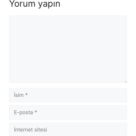
Yorum yapın
Yorum
İsim
E-
posta
İnternet
sitesi