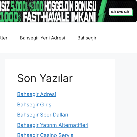
tter
Bahsegir Yeni Adresi
Bahsegir
Son Yazılar
Bahsegir Adresi
Bahsegir Giriş
Bahsegir Spor Dalları
Bahsegir Yatırım Alternatifleri
Bahsegir Casino Servisi