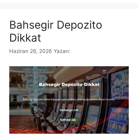
Bahsegir Depozito
Dikkat
Haziran 26, 2026
Yazarı: