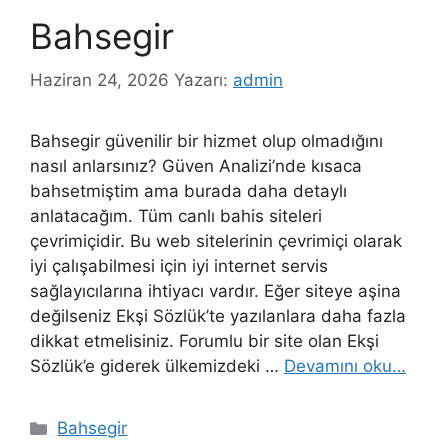
Bahsegir
Haziran 24, 2026
Yazarı:
admin
Bahsegir güvenilir bir hizmet olup olmadığını
nasıl anlarsınız? Güven Analizi’nde kısaca
bahsetmiştim ama burada daha detaylı
anlatacağım. Tüm canlı bahis siteleri
çevrimiçidir. Bu web sitelerinin çevrimiçi olarak
iyi çalışabilmesi için iyi internet servis
sağlayıcılarına ihtiyacı vardır. Eğer siteye aşina
değilseniz Ekşi Sözlük’te yazılanlara daha fazla
dikkat etmelisiniz. Forumlu bir site olan Ekşi
Sözlük’e giderek ülkemizdeki …
Devamını oku…
Kategoriler
Bahsegir