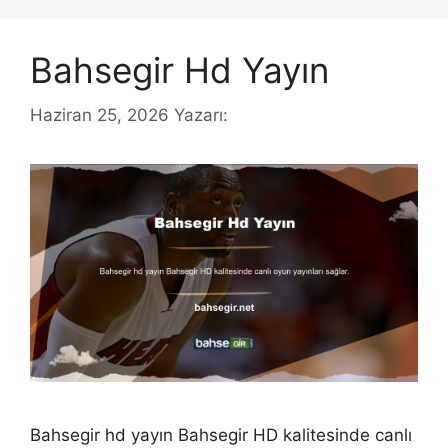
Bahsegir Hd Yayın
Haziran 25, 2026
Yazarı:
Bahsegir hd yayın Bahsegir HD kalitesinde canlı