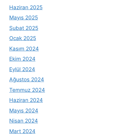
Haziran 2025
Mayıs 2025
Şubat 2025
Ocak 2025
Kasım 2024
Ekim 2024
Eylül 2024
Ağustos 2024
Temmuz 2024
Haziran 2024
Mayıs 2024
Nisan 2024
Mart 2024