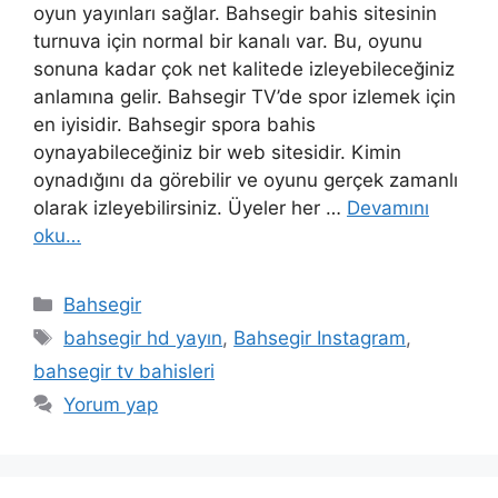
oyun yayınları sağlar. Bahsegir bahis sitesinin
turnuva için normal bir kanalı var. Bu, oyunu
sonuna kadar çok net kalitede izleyebileceğiniz
anlamına gelir. Bahsegir TV’de spor izlemek için
en iyisidir. Bahsegir spora bahis
oynayabileceğiniz bir web sitesidir. Kimin
oynadığını da görebilir ve oyunu gerçek zamanlı
olarak izleyebilirsiniz. Üyeler her …
Devamını
oku…
Kategoriler
Bahsegir
Etiketler
bahsegir hd yayın
,
Bahsegir Instagram
,
bahsegir tv bahisleri
Yorum yap