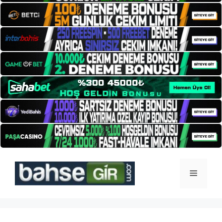
İçeriğe
atla
Menü