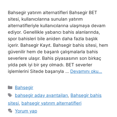
Bahsegir yatırım alternatifleri Bahsegir BET
sitesi, kullanıcılarına sunulan yatırım
alternatifleriyle kullanıcılarına ulaşmaya devam
ediyor. Genellikle yabancı bahis alanlarında,
spor bahisleri bile aniden daha fazla başlık
içerir. Bahsegir Kayıt. Bahsegir bahis sitesi, hem
güvenilir hem de başarılı çalışmalarla bahis
severlere ulaşır. Bahis piyasasının son birkaç
yılda pek iyi bir şey olmadı. BET severler
işlemlerini Sitede başarıyla …
Devamını oku…
Kategoriler
Bahsegir
Etiketler
bahsegir aday avantajları
,
Bahsegir bahis
sitesi
,
bahsegir yatırım alternatifleri
Yorum yap