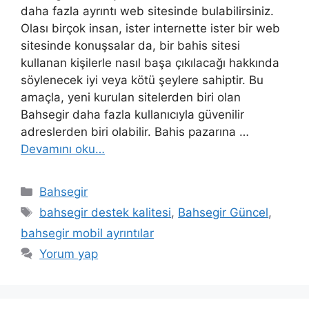
daha fazla ayrıntı web sitesinde bulabilirsiniz.
Olası birçok insan, ister internette ister bir web
sitesinde konuşsalar da, bir bahis sitesi
kullanan kişilerle nasıl başa çıkılacağı hakkında
söylenecek iyi veya kötü şeylere sahiptir. Bu
amaçla, yeni kurulan sitelerden biri olan
Bahsegir daha fazla kullanıcıyla güvenilir
adreslerden biri olabilir. Bahis pazarına …
Devamını oku…
Kategoriler
Bahsegir
Etiketler
bahsegir destek kalitesi
,
Bahsegir Güncel
,
bahsegir mobil ayrıntılar
Yorum yap