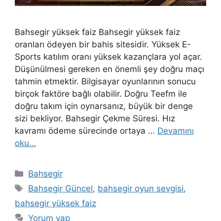
Bahsegir yüksek faiz Bahsegir yüksek faiz
oranları ödeyen bir bahis sitesidir. Yüksek E-
Sports katılım oranı yüksek kazançlara yol açar.
Düşünülmesi gereken en önemli şey doğru maçı
tahmin etmektir. Bilgisayar oyunlarının sonucu
birçok faktöre bağlı olabilir. Doğru Teefm ile
doğru takım için oynarsanız, büyük bir denge
sizi bekliyor. Bahsegir Çekme Süresi. Hız
kavramı ödeme sürecinde ortaya …
Devamını
oku…
Kategoriler
Bahsegir
Etiketler
Bahsegir Güncel
,
bahsegir oyun sevgisi
,
bahsegir yüksek faiz
Yorum yap