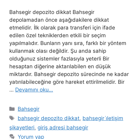
Bahsegir depozito dikkat Bahsegir
depolamadan önce aşağıdakilere dikkat
etmelidir. İlk olarak para transferi için ifade
edilen özel tekniklerden etkili bir seçim
yapılmalıdır. Bunların yanı sıra, farklı bir yöntem
kullanmak olası değildir. Şu anda sahip
olduğunuz sistemler fazlasıyla yeterli Bir
hesaptan diğerine aktarılabilen en düşük
miktardır. Bahsegir depozito sürecinde ne kadar
yatırılabileceğine göre hareket ettirilmelidir. Bir
…
Devamını oku…
Kategoriler
Bahsegir
Etiketler
bahsegir depozito dikkat
,
bahsegir i̇letişim
şikayetleri
,
giriş adresi bahsegir
Yorum yap