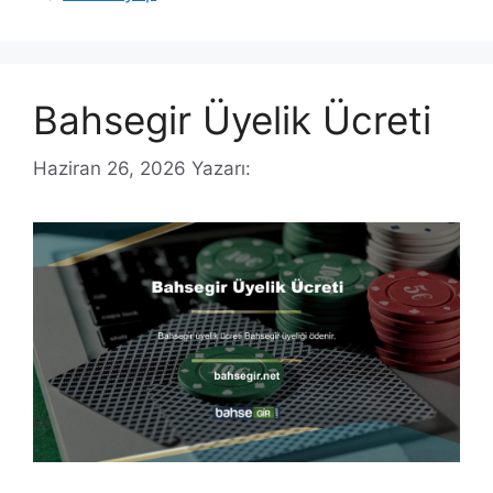
Bahsegir Üyelik Ücreti
Haziran 26, 2026
Yazarı: