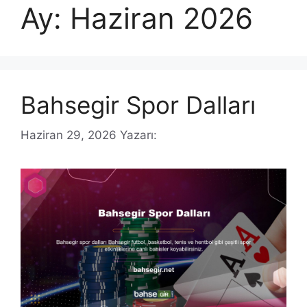
Ay:
Haziran 2026
Bahsegir Spor Dalları
Haziran 29, 2026
Yazarı: