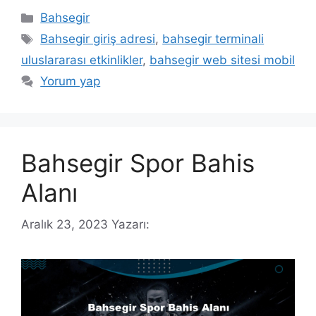
Kategoriler
Bahsegir
Etiketler
Bahsegir giriş adresi
,
bahsegir terminali
uluslararası etkinlikler
,
bahsegir web sitesi mobil
Yorum yap
Bahsegir Spor Bahis
Alanı
Aralık 23, 2023
Yazarı: