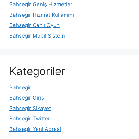
Bahsegir Geniş Hizmetler
Bahsegir Hizmet Kullanımı
Bahsegir Canlı Oyun
Bahsegir Mobil Sistem
Kategoriler
Bahsegir
Bahsegir Giriş
Bahsegir Şikayet
Bahsegir Twitter
Bahsegir Yeni Adresi