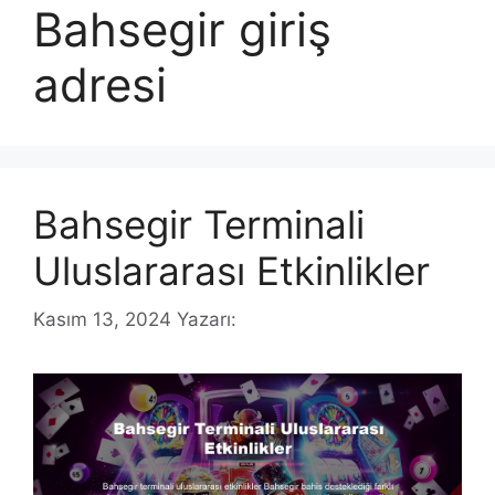
Bahsegir giriş
adresi
Bahsegir Terminali
Uluslararası Etkinlikler
Kasım 13, 2024
Yazarı: