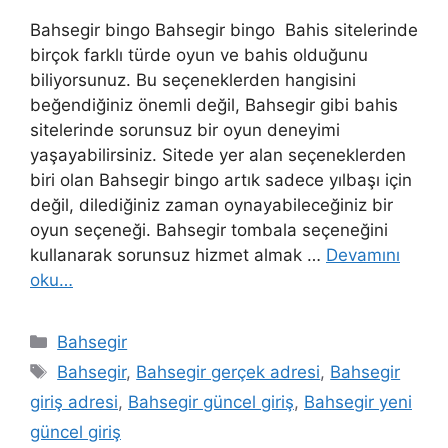
Bahsegir bingo Bahsegir bingo Bahis sitelerinde
birçok farklı türde oyun ve bahis olduğunu
biliyorsunuz. Bu seçeneklerden hangisini
beğendiğiniz önemli değil, Bahsegir gibi bahis
sitelerinde sorunsuz bir oyun deneyimi
yaşayabilirsiniz. Sitede yer alan seçeneklerden
biri olan Bahsegir bingo artık sadece yılbaşı için
değil, dilediğiniz zaman oynayabileceğiniz bir
oyun seçeneği. Bahsegir tombala seçeneğini
kullanarak sorunsuz hizmet almak …
Devamını
oku…
Kategoriler
Bahsegir
Etiketler
Bahsegir
,
Bahsegir gerçek adresi
,
Bahsegir
giriş adresi
,
Bahsegir güncel giriş
,
Bahsegir yeni
güncel giriş