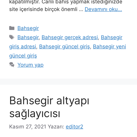
kapatılmıştır. Canlı bahis yapmak istediğinizde
site içerisinde birçok önemli …
Devamını oku…
Kategoriler
Bahsegir
Etiketler
Bahsegir
,
Bahsegir gerçek adresi
,
Bahsegir
giriş adresi
,
Bahsegir güncel giriş
,
Bahsegir yeni
güncel giriş
Yorum yap
Bahsegir altyapı
sağlayıcısı
Kasım 27, 2021
Yazarı:
editor2