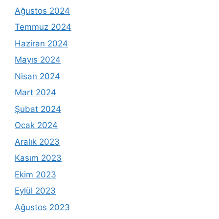
Ağustos 2024
Temmuz 2024
Haziran 2024
Mayıs 2024
Nisan 2024
Mart 2024
Şubat 2024
Ocak 2024
Aralık 2023
Kasım 2023
Ekim 2023
Eylül 2023
Ağustos 2023