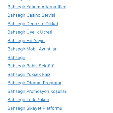
Bahsegir Yatırım Alternatifleri
Bahsegir Casino Servisi
Bahsegir Depozito Dikkat
Bahsegir Üyelik Ücreti
Bahsegir Hd Yayın
Bahsegir Mobil Ayrıntılar
Bahsegir
Bahsegir Bahis Sektörü
Bahsegir Yüksek Faiz
Bahsegir Oturum Programı
Bahsegir Promosyon Koşulları
Bahsegir Türk Pokeri
Bahsegir Şikayet Platformu