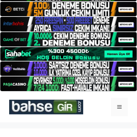
İçeriğe
atla
Menü