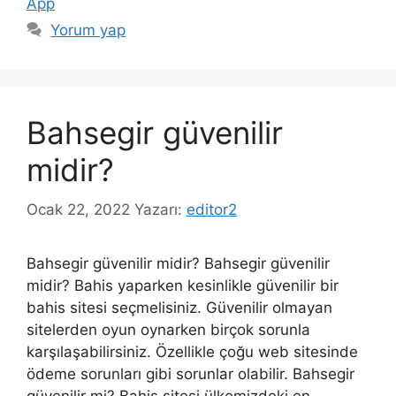
App
Yorum yap
Bahsegir güvenilir
midir?
Ocak 22, 2022
Yazarı:
editor2
Bahsegir güvenilir midir? Bahsegir güvenilir
midir? Bahis yaparken kesinlikle güvenilir bir
bahis sitesi seçmelisiniz. Güvenilir olmayan
sitelerden oyun oynarken birçok sorunla
karşılaşabilirsiniz. Özellikle çoğu web sitesinde
ödeme sorunları gibi sorunlar olabilir. Bahsegir
güvenilir mi? Bahis sitesi ülkemizdeki en