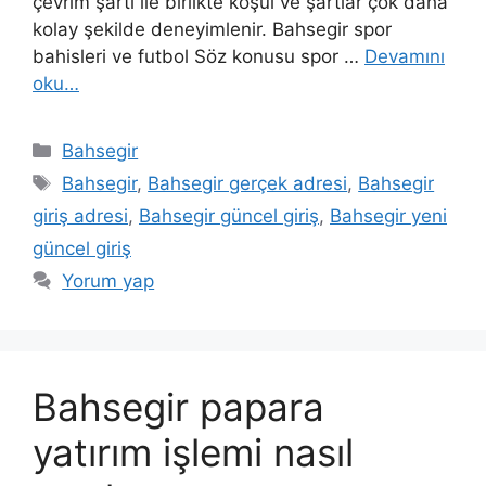
çevrim şartı ile birlikte koşul ve şartlar çok daha
kolay şekilde deneyimlenir. Bahsegir spor
bahisleri ve futbol Söz konusu spor …
Devamını
oku…
Kategoriler
Bahsegir
Etiketler
Bahsegir
,
Bahsegir gerçek adresi
,
Bahsegir
giriş adresi
,
Bahsegir güncel giriş
,
Bahsegir yeni
güncel giriş
Yorum yap
Bahsegir papara
yatırım işlemi nasıl