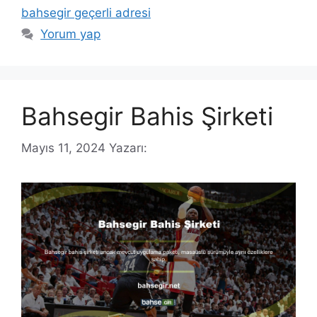
bahsegir geçerli adresi
Yorum yap
Bahsegir Bahis Şirketi
Mayıs 11, 2024
Yazarı: