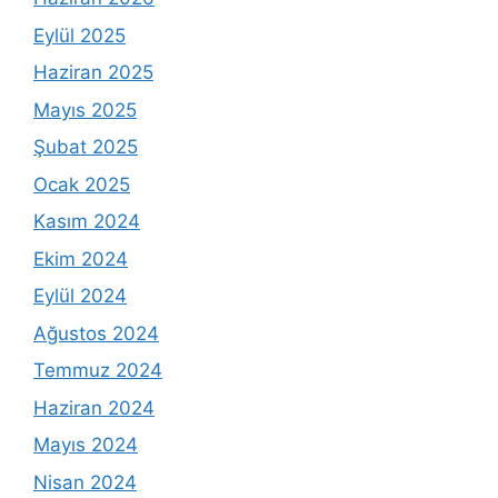
Eylül 2025
Haziran 2025
Mayıs 2025
Şubat 2025
Ocak 2025
Kasım 2024
Ekim 2024
Eylül 2024
Ağustos 2024
Temmuz 2024
Haziran 2024
Mayıs 2024
Nisan 2024