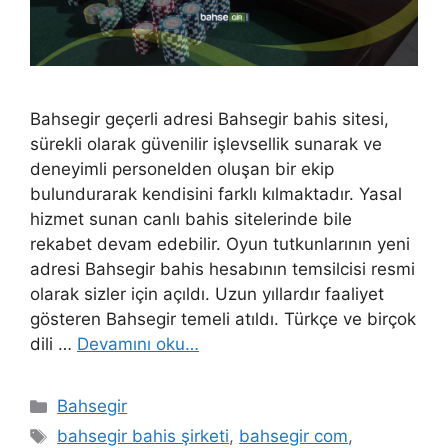
Bahsegir geçerli adresi Bahsegir bahis sitesi,
sürekli olarak güvenilir işlevsellik sunarak ve
deneyimli personelden oluşan bir ekip
bulundurarak kendisini farklı kılmaktadır. Yasal
hizmet sunan canlı bahis sitelerinde bile
rekabet devam edebilir. Oyun tutkunlarının yeni
adresi Bahsegir bahis hesabının temsilcisi resmi
olarak sizler için açıldı. Uzun yıllardır faaliyet
gösteren Bahsegir temeli atıldı. Türkçe ve birçok
dili …
Devamını oku…
Kategoriler
Bahsegir
Etiketler
bahsegir bahis şirketi
,
bahsegir com
,