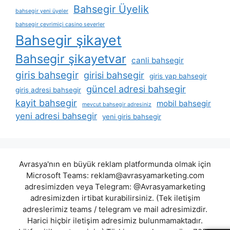
Bahsegir Üyelik
bahsegir yeni üyeler
bahsegir çevrimiçi casino severler
Bahsegir şikayet
Bahsegir şikayetvar
canli bahsegir
giris bahsegir
girisi bahsegir
giris yap bahsegir
güncel adresi bahsegir
giriş adresi bahsegir
kayit bahsegir
mobil bahsegir
mevcut bahsegir adresiniz
yeni adresi bahsegir
yeni giris bahsegir
Avrasya'nın en büyük reklam platformunda olmak için
Microsoft Teams:
reklam@avrasyamarketing.com
adresimizden veya Telegram: @Avrasyamarketing
adresimizden irtibat kurabilirsiniz. (Tek iletişim
adreslerimiz teams / telegram ve mail adresimizdir.
Harici hiçbir iletişim adresimiz bulunmamaktadır.