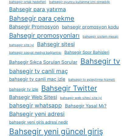
bahsegir ortak hedefleri
bahsegir oyuncu kullanma i̇zni olmadığı
Bahsegir para yatırma
Bahsegir para çekme
Bahsegir Promosyon
bahsegir promosyon kodu
Bahsegir promosyonları
bahsegir sistem mesajı
Bahsegir sitesi
bahsegir site i̇yi
Bahsegir Spor Bahisleri
bahsegir sosyal medya bağlantısı
Bahsegir tv
Bahsegir Sıkça Sorulan Sorular
bahsegir tv canli maç
bahsegir tv canli maç izle
bahsegir tv eşleştirme hizmeti
Bahsegir Twitter
bahsegir tv izle
Bahsegir Web Sitesi
bahsegir web sitesi site iyi
bahsegir whatsapp
Bahsegir Yasal Mı?
Bahsegir yeni adresi
bahsegir yeni giriş adresi nedir
Bahsegir yeni güncel giriş