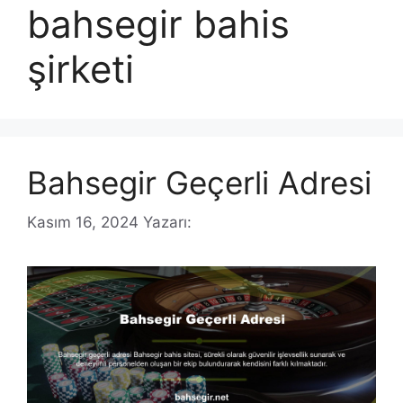
bahsegir bahis
şirketi
Bahsegir Geçerli Adresi
Kasım 16, 2024
Yazarı: