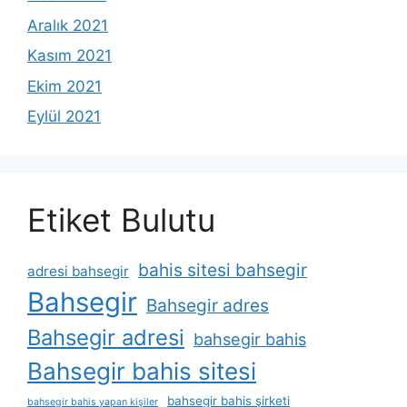
Aralık 2021
Kasım 2021
Ekim 2021
Eylül 2021
Etiket Bulutu
bahis sitesi bahsegir
adresi bahsegir
Bahsegir
Bahsegir adres
Bahsegir adresi
bahsegir bahis
Bahsegir bahis sitesi
bahsegir bahis şirketi
bahsegir bahis yapan kişiler