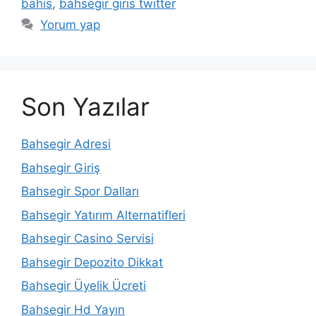
bahis
,
bahsegir giris twitter
Yorum yap
Son Yazılar
Bahsegir Adresi
Bahsegir Giriş
Bahsegir Spor Dalları
Bahsegir Yatırım Alternatifleri
Bahsegir Casino Servisi
Bahsegir Depozito Dikkat
Bahsegir Üyelik Ücreti
Bahsegir Hd Yayın