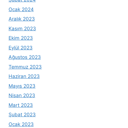
Ocak 2024
Aralık 2023
Kasım 2023
Ekim 2023
Eylül 2023
Ağustos 2023
Temmuz 2023
Haziran 2023
Mayıs 2023
Nisan 2023
Mart 2023
Şubat 2023
Ocak 2023