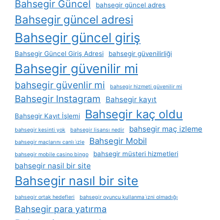
Bahsegir Güncel
bahsegir güncel adres
Bahsegir güncel adresi
Bahsegir güncel giriş
Bahsegir Güncel Giriş Adresi
bahsegir güvenilirliği
Bahsegir güvenilir mi
bahsegir güvenlir mi
bahsegir hizmeti güvenilir mi
Bahsegir Instagram
Bahsegir kayıt
Bahsegir kaç oldu
Bahsegir Kayıt İşlemi
bahsegir maç izleme
bahsegir kesinti yok
bahsegir lisansı nedir
Bahsegir Mobil
bahsegir maçlarını canlı i̇zle
bahsegir müşteri hizmetleri
bahsegir mobile casino bingo
bahsegir nasil bir site
Bahsegir nasıl bir site
bahsegir ortak hedefleri
bahsegir oyuncu kullanma i̇zni olmadığı
Bahsegir para yatırma