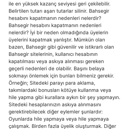
ile en yüksek kazanç seviyesi geri çekilebilir.
Belirtilen tutarı aşan tutarlar silinir. Bahsegir
hesabını kapatmanın nedenleri nelerdir?
Bahsegir hesabını kapatmanın nedenleri
nelerdir? İyi bir neden olmadığında üyelerin
üyelerini kapatmak yanlıştır. Mümkün olan
bazen, Bahsegir gibi güvenilir ve istikrarlı olan
Bahsegir sitelerinin, kullanıcı hesabının
kapatılması veya askıya alınması gereken
geçerli nedenleri de olabilir. Başını belaya
sokmayı önlemek için bunları bilmeniz gerekir.
Örneğin; Sitedeki parayı para aklama,
takımlardaki bonusları kötüye kullanma veya
hile yapma gibi kurallara aykırı bir şey yapmayın.
Sitedeki hesaplarınızın askıya alınmasını
gerektirebilecek diğer eylemler şunlardır:
Oyunlarda hile yapmaya veya hile yapmaya
çalışmak. Birden fazla üyelik oluşturmak. Diğer