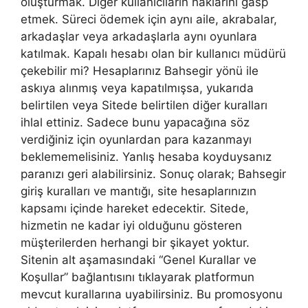
oluşturmak. Diğer kullanıcıların haklarını gasp
etmek. Süreci ödemek için aynı aile, akrabalar,
arkadaşlar veya arkadaşlarla aynı oyunlara
katılmak. Kapalı hesabı olan bir kullanıcı müdürü
çekebilir mi? Hesaplarınız Bahsegir yönü ile
askıya alınmış veya kapatılmışsa, yukarıda
belirtilen veya Sitede belirtilen diğer kuralları
ihlal ettiniz. Sadece bunu yapacağına söz
verdiğiniz için oyunlardan para kazanmayı
beklememelisiniz. Yanlış hesaba koyduysanız
paranızı geri alabilirsiniz. Sonuç olarak; Bahsegir
giriş kuralları ve mantığı, site hesaplarınızın
kapsamı içinde hareket edecektir. Sitede,
hizmetin ne kadar iyi olduğunu gösteren
müşterilerden herhangi bir şikayet yoktur.
Sitenin alt aşamasındaki “Genel Kurallar ve
Koşullar” bağlantısını tıklayarak platformun
mevcut kurallarına uyabilirsiniz. Bu promosyonu