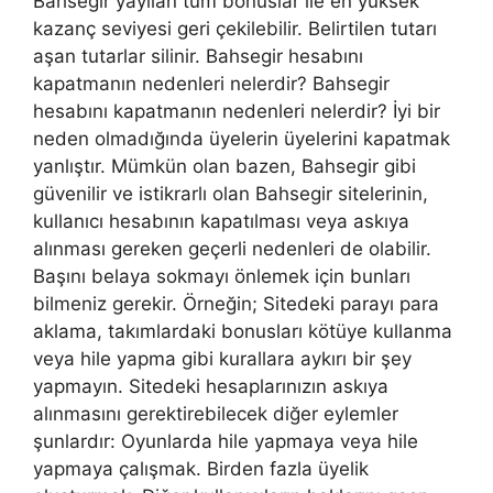
Bahsegir yayılan tüm bonuslar ile en yüksek
kazanç seviyesi geri çekilebilir. Belirtilen tutarı
aşan tutarlar silinir. Bahsegir hesabını
kapatmanın nedenleri nelerdir? Bahsegir
hesabını kapatmanın nedenleri nelerdir? İyi bir
neden olmadığında üyelerin üyelerini kapatmak
yanlıştır. Mümkün olan bazen, Bahsegir gibi
güvenilir ve istikrarlı olan Bahsegir sitelerinin,
kullanıcı hesabının kapatılması veya askıya
alınması gereken geçerli nedenleri de olabilir.
Başını belaya sokmayı önlemek için bunları
bilmeniz gerekir. Örneğin; Sitedeki parayı para
aklama, takımlardaki bonusları kötüye kullanma
veya hile yapma gibi kurallara aykırı bir şey
yapmayın. Sitedeki hesaplarınızın askıya
alınmasını gerektirebilecek diğer eylemler
şunlardır: Oyunlarda hile yapmaya veya hile
yapmaya çalışmak. Birden fazla üyelik