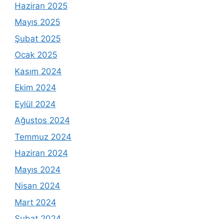
Haziran 2025
Mayıs 2025
Şubat 2025
Ocak 2025
Kasım 2024
Ekim 2024
Eylül 2024
Ağustos 2024
Temmuz 2024
Haziran 2024
Mayıs 2024
Nisan 2024
Mart 2024
Şubat 2024