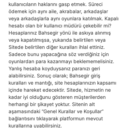
kullanıcıların haklarını gasp etmek. Süreci
ödemek için aynı aile, akrabalar, arkadaşlar
veya arkadaşlarla aynı oyunlara katılmak. Kapalı
hesabı olan bir kullanıcı müdürü çekebilir mi?
Hesaplarınız Bahsegir yönü ile askıya alınmış
veya kapatılmışsa, yukarıda belirtilen veya
Sitede belirtilen diğer kuralları ihlal ettiniz.
Sadece bunu yapacağına söz verdiğiniz için
oyunlardan para kazanmayı beklememelisiniz.
Yanlış hesaba koyduysanız paranızı geri
alabilirsiniz. Sonuç olarak; Bahsegir giriş
kuralları ve mantığı, site hesaplarınızın kapsamı
içinde hareket edecektir. Sitede, hizmetin ne
kadar iyi olduğunu gösteren müşterilerden
herhangi bir şikayet yoktur. Sitenin alt
aşamasındaki “Genel Kurallar ve Koşullar”
bağlantısını tıklayarak platformun mevcut
kurallarına uyabilirsiniz.