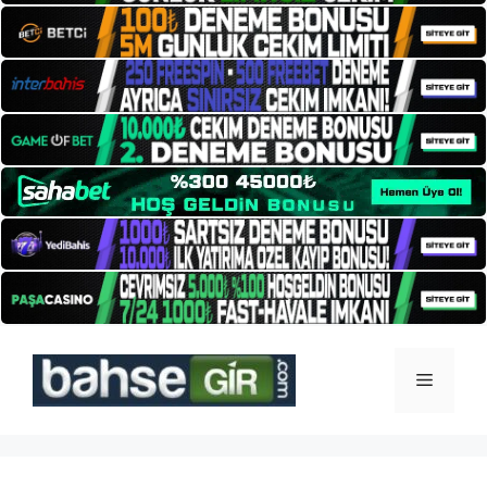
İçeriğe
atla
Menü