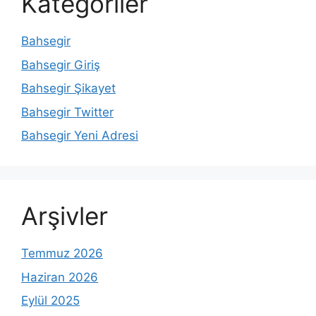
Kategoriler
Bahsegir
Bahsegir Giriş
Bahsegir Şikayet
Bahsegir Twitter
Bahsegir Yeni Adresi
Arşivler
Temmuz 2026
Haziran 2026
Eylül 2025