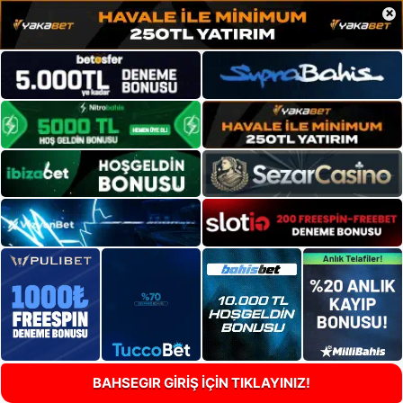
×
BAHSEGIR GİRİŞ İÇİN TIKLAYINIZ!