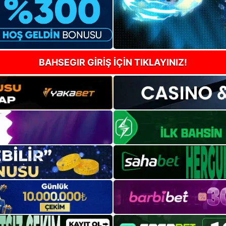
BAHSEGIR GİRİŞ İÇİN TIKLAYINIZ!