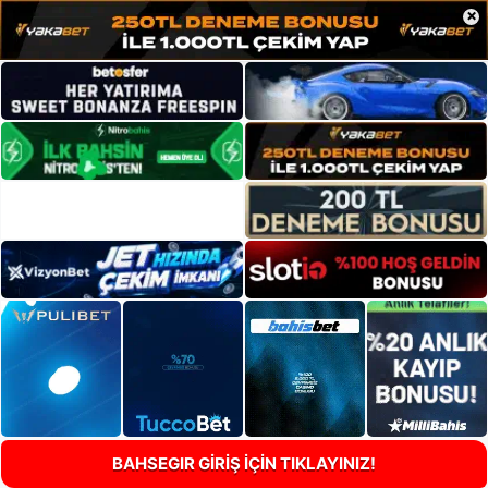
×
BAHSEGIR GİRİŞ İÇİN TIKLAYINIZ!