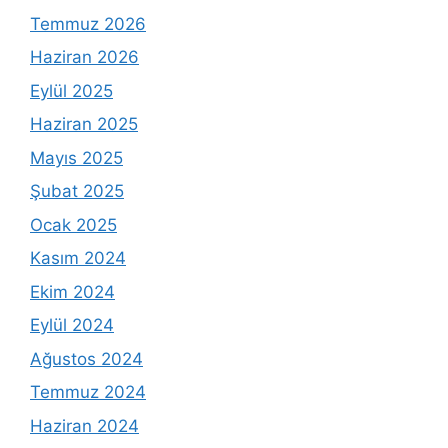
Temmuz 2026
Haziran 2026
Eylül 2025
Haziran 2025
Mayıs 2025
Şubat 2025
Ocak 2025
Kasım 2024
Ekim 2024
Eylül 2024
Ağustos 2024
Temmuz 2024
Haziran 2024