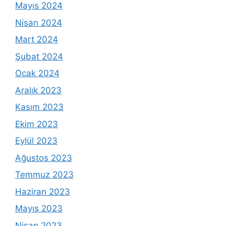
Mayıs 2024
Nisan 2024
Mart 2024
Şubat 2024
Ocak 2024
Aralık 2023
Kasım 2023
Ekim 2023
Eylül 2023
Ağustos 2023
Temmuz 2023
Haziran 2023
Mayıs 2023
Nisan 2023