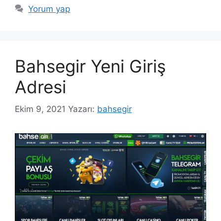
Yorum yap
Bahsegir Yeni Giriş
Adresi
Ekim 9, 2021
Yazarı:
bahsegir