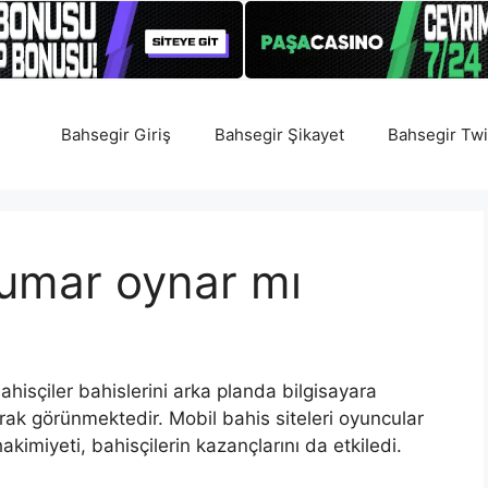
Bahsegir Giriş
Bahsegir Şikayet
Bahsegir Twi
kumar oynar mı
isçiler bahislerini arka planda bilgisayara
arak görünmektedir. Mobil bahis siteleri oyuncular
kimiyeti, bahisçilerin kazançlarını da etkiledi.