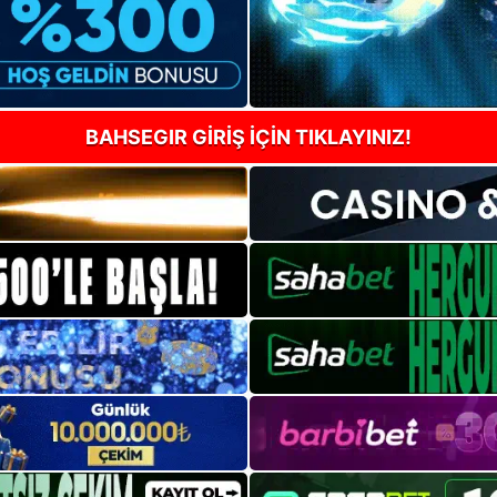
BAHSEGIR GİRİŞ İÇİN TIKLAYINIZ!