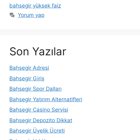
bahsegir yüksek faiz
Yorum yap
Son Yazılar
Bahsegir Adresi
Bahsegir Giriş
Bahsegir Spor Dalları
Bahsegir Yatırım Alternatifleri
Bahsegir Casino Servisi
Bahsegir Depozito Dikkat
Bahsegir Üyelik Ücreti