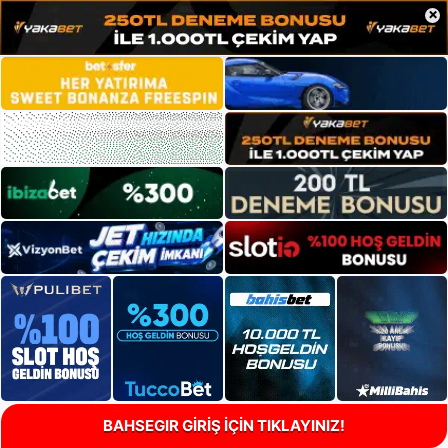
×
BAHSEGIR GİRİŞ İÇİN TIKLAYINIZ!