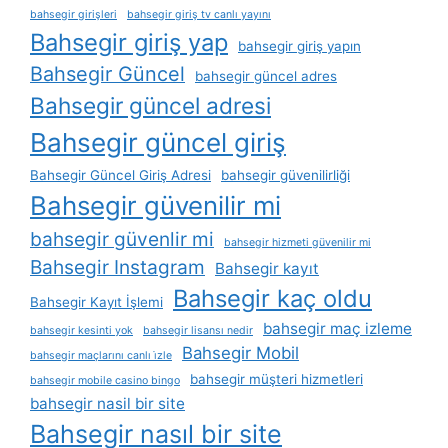
bahsegir girişleri
bahsegir giriş tv canlı yayını
Bahsegir giriş yap
bahsegir giriş yapın
Bahsegir Güncel
bahsegir güncel adres
Bahsegir güncel adresi
Bahsegir güncel giriş
Bahsegir Güncel Giriş Adresi
bahsegir güvenilirliği
Bahsegir güvenilir mi
bahsegir güvenlir mi
bahsegir hizmeti güvenilir mi
Bahsegir Instagram
Bahsegir kayıt
Bahsegir kaç oldu
Bahsegir Kayıt İşlemi
bahsegir maç izleme
bahsegir kesinti yok
bahsegir lisansı nedir
Bahsegir Mobil
bahsegir maçlarını canlı i̇zle
bahsegir müşteri hizmetleri
bahsegir mobile casino bingo
bahsegir nasil bir site
Bahsegir nasıl bir site