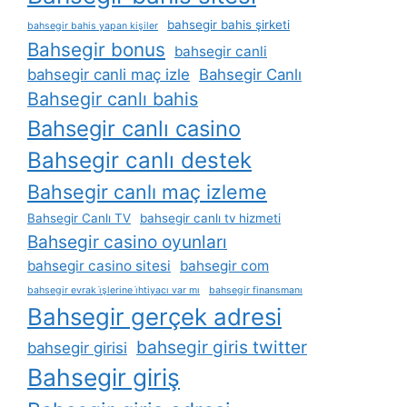
bahsegir bahis şirketi
bahsegir bahis yapan kişiler
Bahsegir bonus
bahsegir canli
bahsegir canli maç izle
Bahsegir Canlı
Bahsegir canlı bahis
Bahsegir canlı casino
Bahsegir canlı destek
Bahsegir canlı maç izleme
Bahsegir Canlı TV
bahsegir canlı tv hizmeti
Bahsegir casino oyunları
bahsegir casino sitesi
bahsegir com
bahsegir evrak i̇şlerine i̇htiyacı var mı
bahsegir finansmanı
Bahsegir gerçek adresi
bahsegir giris twitter
bahsegir girisi
Bahsegir giriş