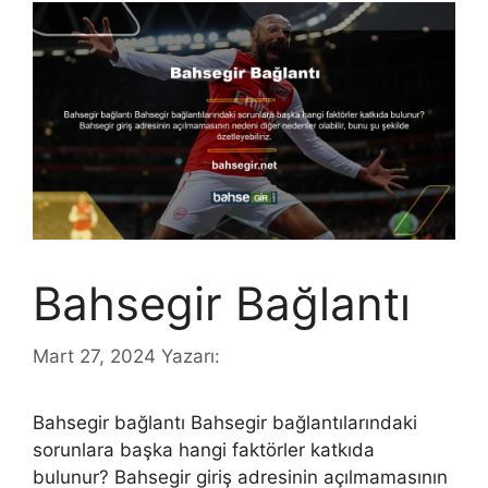
Bahsegir Bağlantı
Mart 27, 2024
Yazarı:
Bahsegir bağlantı Bahsegir bağlantılarındaki
sorunlara başka hangi faktörler katkıda
bulunur? Bahsegir giriş adresinin açılmamasının