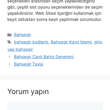
seçenekleri arasından seçim yapabileceğiniz
gibi, çeşitli slot oyunu seçeneklerinden de seçim
yapabilirsiniz. Web Sitesi İçeriğini kullanmak için
kayıt olduktan sonra kayıt yaptırmak zorunludur.
Kategoriler
Bahsegir
Etiketler
bahsegir bağlantı
,
Bahsegir Kayıt İşlemi
,
giris
yap bahsegir
Bahsegir Canlı Bahis Deneyimi
Bahsegir Tavla
Yorum yapın
Yorum