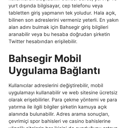
yurt dışında bilgisayar, cep telefonu veya
tabletten giriş yapmanın tek yoludur. Hala açık,
bilinen son adreslerini vermeniz yeterli. En yakın
alan adını bulmak için Bahsegir giriş bilgileri
aranabilir veya bu hesaba doğrudan şirketin
Twitter hesabından erişilebilir.
Bahsegir Mobil
Uygulama Bağlantı
Kullanıcılar adreslerini değiştirebilir, mobil
uygulamayı kullanabilir ve web sitesine ücretsiz
olarak erişebilirler. Para çekme yöntemi ve para
yatırma ile ilgili bilgiler şirketin kamuya açık
alanında bulunabilir. Adres arama sonuçları,
çevrimiçi spor bahisleri ve casino bahislerine