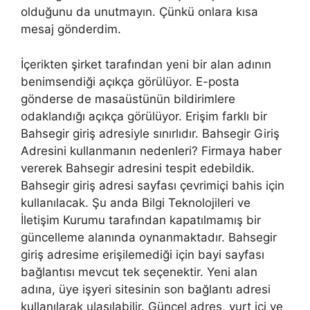
olduğunu da unutmayın. Çünkü onlara kısa
mesaj gönderdim.
İçerikten şirket tarafından yeni bir alan adının
benimsendiği açıkça görülüyor. E-posta
gönderse de masaüstünün bildirimlere
odaklandığı açıkça görülüyor. Erişim farklı bir
Bahsegir giriş adresiyle sınırlıdır. Bahsegir Giriş
Adresini kullanmanın nedenleri? Firmaya haber
vererek Bahsegir adresini tespit edebildik.
Bahsegir giriş adresi sayfası çevrimiçi bahis için
kullanılacak. Şu anda Bilgi Teknolojileri ve
İletişim Kurumu tarafından kapatılmamış bir
güncelleme alanında oynanmaktadır. Bahsegir
giriş adresime erişilemediği için bayi sayfası
bağlantısı mevcut tek seçenektir. Yeni alan
adına, üye işyeri sitesinin son bağlantı adresi
kullanılarak ulaşılabilir. Güncel adres, yurt içi ve