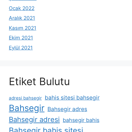
Ocak 2022
Aralık 2021
Kasım 2021
Ekim 2021
Eylül 2021
Etiket Bulutu
bahis sitesi bahsegir
adresi bahsegir
Bahsegir
Bahsegir adres
Bahsegir adresi
bahsegir bahis
Bahsegir bahis sitesi