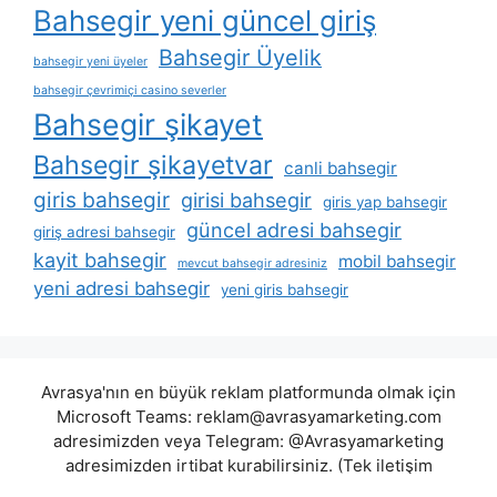
Bahsegir yeni güncel giriş
Bahsegir Üyelik
bahsegir yeni üyeler
bahsegir çevrimiçi casino severler
Bahsegir şikayet
Bahsegir şikayetvar
canli bahsegir
giris bahsegir
girisi bahsegir
giris yap bahsegir
güncel adresi bahsegir
giriş adresi bahsegir
kayit bahsegir
mobil bahsegir
mevcut bahsegir adresiniz
yeni adresi bahsegir
yeni giris bahsegir
Avrasya'nın en büyük reklam platformunda olmak için
Microsoft Teams:
reklam@avrasyamarketing.com
adresimizden veya Telegram: @Avrasyamarketing
adresimizden irtibat kurabilirsiniz. (Tek iletişim
adreslerimiz teams / telegram ve mail adresimizdir.