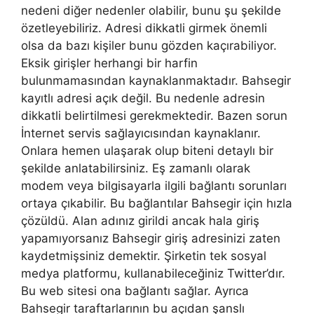
nedeni diğer nedenler olabilir, bunu şu şekilde
özetleyebiliriz. Adresi dikkatli girmek önemli
olsa da bazı kişiler bunu gözden kaçırabiliyor.
Eksik girişler herhangi bir harfin
bulunmamasından kaynaklanmaktadır. Bahsegir
kayıtlı adresi açık değil. Bu nedenle adresin
dikkatli belirtilmesi gerekmektedir. Bazen sorun
İnternet servis sağlayıcısından kaynaklanır.
Onlara hemen ulaşarak olup biteni detaylı bir
şekilde anlatabilirsiniz. Eş zamanlı olarak
modem veya bilgisayarla ilgili bağlantı sorunları
ortaya çıkabilir. Bu bağlantılar Bahsegir için hızla
çözüldü. Alan adınız girildi ancak hala giriş
yapamıyorsanız Bahsegir giriş adresinizi zaten
kaydetmişsiniz demektir. Şirketin tek sosyal
medya platformu, kullanabileceğiniz Twitter’dır.
Bu web sitesi ona bağlantı sağlar. Ayrıca
Bahsegir taraftarlarının bu açıdan şanslı