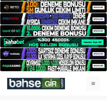
İçeriğe
atla
Menü