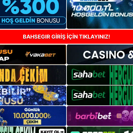
BAHSEGIR GİRİŞ İÇİN TIKLAYINIZ!