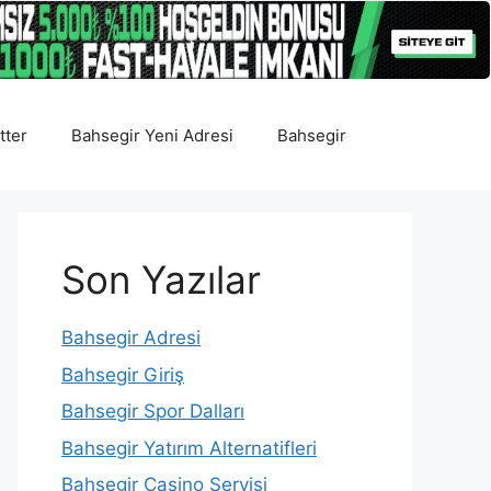
tter
Bahsegir Yeni Adresi
Bahsegir
Son Yazılar
Bahsegir Adresi
Bahsegir Giriş
Bahsegir Spor Dalları
Bahsegir Yatırım Alternatifleri
Bahsegir Casino Servisi