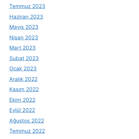
Temmuz 2023
Haziran 2023
Mayıs 2023
Nisan 2023
Mart 2023
Şubat 2023
Ocak 2023
Aralık 2022
Kasım 2022
Ekim 2022
Eylül 2022
Ağustos 2022
Temmuz 2022