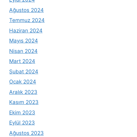
Ağustos 2024
Temmuz 2024
Haziran 2024
Mayıs 2024
Nisan 2024
Mart 2024
Şubat 2024
Ocak 2024
Aralık 2023
Kasım 2023
Ekim 2023
Eylül 2023
Ağustos 2023