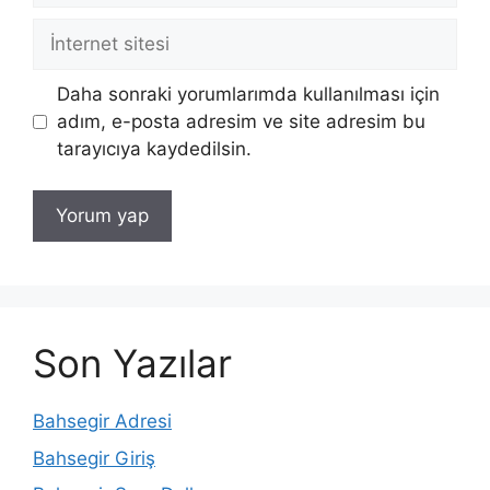
İnternet
sitesi
Daha sonraki yorumlarımda kullanılması için
adım, e-posta adresim ve site adresim bu
tarayıcıya kaydedilsin.
Son Yazılar
Bahsegir Adresi
Bahsegir Giriş