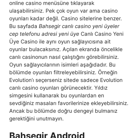
online casino menüsüne tıklayarak
ulaşabilirsiniz. Pek çok oyun var ama casino
oyunları kadar değil. Casino sitelerine benzer.
Bu sayfada
Bahsegir canlı casino yeni üyeler
cep telefonu adresi yeni üye
Canlı Casino Yeni
Üye Casino ile aynı oyun sağlayıcısına ait
oyunlar bulacaksınız. Açılan ekranda öncelikle
canlı casinonun nasıl çalıştığını görebilirsiniz.
Oyun sağlayıcılarının isimleri aşağıdadır. Bu
bölümde oyunları filtreleyebilirsiniz. Örneğin
Evolution’ı seçerseniz sitede sadece Evolution
canlı casino oyunları görünecektir. Yıldız
simgesini kullanarak bu oyunlardan en
sevdiğiniz masaları favorilerinize ekleyebilirsiniz.
Ancak bu bölümde doğru dengeyi bulmanız
gerektiğini unutmayın.
Bahsegir Android