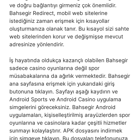
ve doğru bağlantıyı girmeniz çok önemlidir.
Bahsegir Redirect, mobil web sitelerine
istediğiniz zaman erişmek için kısayollar
oluşturmanıza olanak tanır. Bu kısayol sizi sahte
web sitelerinden korur ve değişmişse mevcut
adresinize yönlendirir.
İş hayatında oldukça kazançlı olabilen Bahsegir
sadece casino oyunlarına değil spor
müsabakalarına da ağırlık vermektedir. Bahsegir
ana sayfasına erişmek için yukarıdaki giriş
butonuna tıklayın. Sayfayı aşağı kaydırın ve
Android Sports ve Android Casino uygulama
simgelerini göreceksiniz. Bahsegir Android
uygulamaları, kişiselleştirilmiş arayüzlerden spor
oyunlarına ve casinolara kadar çeşitli hizmetler
sunmayı kolaylaştırır. APK dosyasını indirmek
için simgeye tıklayın. Bu dosyaları telefonunuza