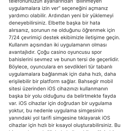
telefonunuzun ayarlarından “Bilinmeyen
uygulamalara izin ver” seçeneğini açmanız
yardımcı olabilir. Ardından yeni bir yüklemeyi
deneyebilirsiniz. Elbette başka bir hata
alırsanız, sorunun ne olduğunu öğrenmek için
7/24 çevrimiçi destek ekibimizle iletişime geçin.
Kullanım açısından iki uygulamanın olması
avantajlıdır. Çoğu casino oyuncusu spor
bahislerini sevmez ve bunun tersi de geçerlidir.
Böylece, oyunculara en sevdikleri tür tabanlı
uygulamalara bağlanmak için daha hızlı, daha
erişilebilir bir platform sağlar. Bahsegir mobil
sitesi üzerinden iOS cihazınızı kullanmanın
başka bir yolu olduğunu da belirtmekte fayda
var. iOS cihazlar için doğrudan bir uygulama
yoktur, bu nedenle uygulama simgesinin
yanındaki yol tarifi simgesine tıklayarak iOS
cihazlar için hızlı bir kısayol oluşturabilirsiniz. Bu