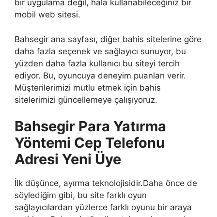
bir uygulama değil, hala kullanabileceğiniz bir
mobil web sitesi.
Bahsegir ana sayfası, diğer bahis sitelerine göre
daha fazla seçenek ve sağlayıcı sunuyor, bu
yüzden daha fazla kullanıcı bu siteyi tercih
ediyor. Bu, oyuncuya deneyim puanları verir.
Müşterilerimizi mutlu etmek için bahis
sitelerimizi güncellemeye çalışıyoruz.
Bahsegir Para Yatırma
Yöntemi Cep Telefonu
Adresi Yeni Üye
İlk düşünce, ayırma teknolojisidir.Daha önce de
söylediğim gibi, bu site farklı oyun
sağlayıcılardan yüzlerce farklı oyunu bir araya