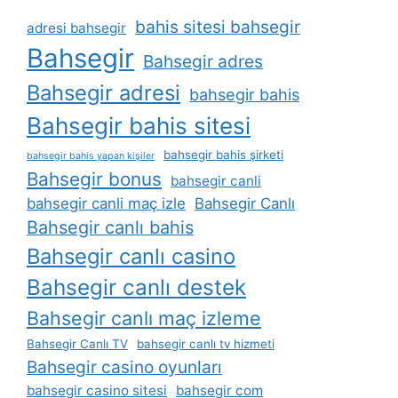
bahis sitesi bahsegir
adresi bahsegir
Bahsegir
Bahsegir adres
Bahsegir adresi
bahsegir bahis
Bahsegir bahis sitesi
bahsegir bahis şirketi
bahsegir bahis yapan kişiler
Bahsegir bonus
bahsegir canli
bahsegir canli maç izle
Bahsegir Canlı
Bahsegir canlı bahis
Bahsegir canlı casino
Bahsegir canlı destek
Bahsegir canlı maç izleme
Bahsegir Canlı TV
bahsegir canlı tv hizmeti
Bahsegir casino oyunları
bahsegir casino sitesi
bahsegir com