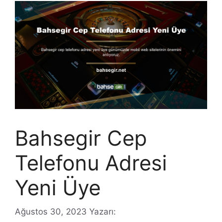
Bahsegir Cep
Telefonu Adresi
Yeni Üye
Ağustos 30, 2023
Yazarı: