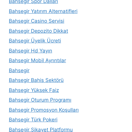
Bahsegir Spor Dalları
Bahsegir Yatırım Alternatifleri
Bahsegir Casino Servisi
Bahsegir Depozito Dikkat
Bahsegir Üyelik Ücreti
Bahsegir Hd Yayın
Bahsegir Mobil Ayrıntılar
Bahsegir
Bahsegir Bahis Sektörü
Bahsegir Yüksek Faiz
Bahsegir Oturum Programı
Bahsegir Promosyon Koşulları
Bahsegir Türk Pokeri
Bahsegir Şikayet Platformu