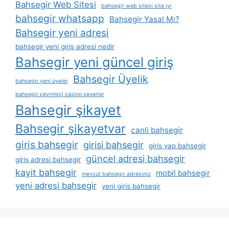
Bahsegir Web Sitesi
bahsegir web sitesi site iyi
bahsegir whatsapp
Bahsegir Yasal Mı?
Bahsegir yeni adresi
bahsegir yeni giriş adresi nedir
Bahsegir yeni güncel giriş
Bahsegir Üyelik
bahsegir yeni üyeler
bahsegir çevrimiçi casino severler
Bahsegir şikayet
Bahsegir şikayetvar
canli bahsegir
giris bahsegir
girisi bahsegir
giris yap bahsegir
güncel adresi bahsegir
giriş adresi bahsegir
kayit bahsegir
mobil bahsegir
mevcut bahsegir adresiniz
yeni adresi bahsegir
yeni giris bahsegir