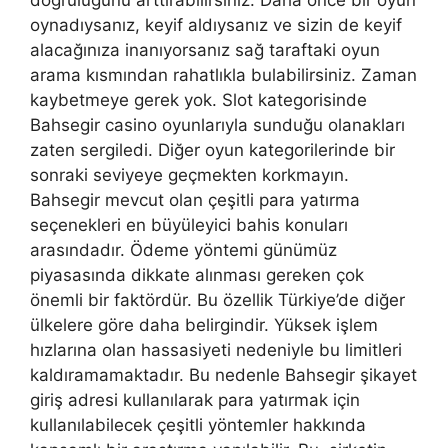
doğruluğunu arttırabilirsiniz. Daha önce bir oyun
oynadıysanız, keyif aldıysanız ve sizin de keyif
alacağınıza inanıyorsanız sağ taraftaki oyun
arama kısmından rahatlıkla bulabilirsiniz. Zaman
kaybetmeye gerek yok. Slot kategorisinde
Bahsegir casino oyunlarıyla sunduğu olanakları
zaten sergiledi. Diğer oyun kategorilerinde bir
sonraki seviyeye geçmekten korkmayın.
Bahsegir mevcut olan çeşitli para yatırma
seçenekleri en büyüleyici bahis konuları
arasındadır. Ödeme yöntemi günümüz
piyasasında dikkate alınması gereken çok
önemli bir faktördür. Bu özellik Türkiye’de diğer
ülkelere göre daha belirgindir. Yüksek işlem
hızlarına olan hassasiyeti nedeniyle bu limitleri
kaldıramamaktadır. Bu nedenle Bahsegir şikayet
giriş adresi kullanılarak para yatırmak için
kullanılabilecek çeşitli yöntemler hakkında