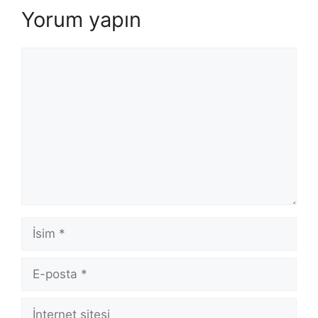
Yorum yapın
Yorum
İsim
E-
posta
İnternet