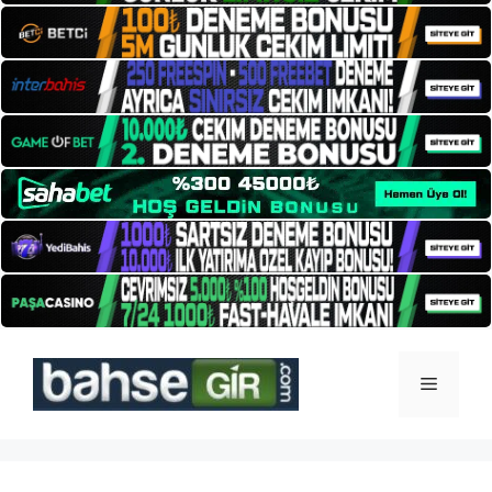
İçeriğe
atla
Menü