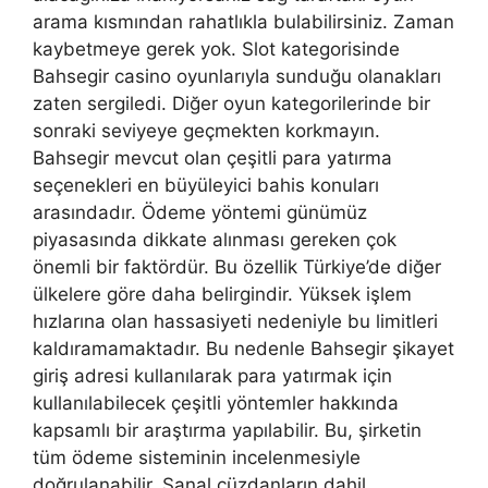
arama kısmından rahatlıkla bulabilirsiniz. Zaman
kaybetmeye gerek yok. Slot kategorisinde
Bahsegir casino oyunlarıyla sunduğu olanakları
zaten sergiledi. Diğer oyun kategorilerinde bir
sonraki seviyeye geçmekten korkmayın.
Bahsegir mevcut olan çeşitli para yatırma
seçenekleri en büyüleyici bahis konuları
arasındadır. Ödeme yöntemi günümüz
piyasasında dikkate alınması gereken çok
önemli bir faktördür. Bu özellik Türkiye’de diğer
ülkelere göre daha belirgindir. Yüksek işlem
hızlarına olan hassasiyeti nedeniyle bu limitleri
kaldıramamaktadır. Bu nedenle Bahsegir şikayet
giriş adresi kullanılarak para yatırmak için
kullanılabilecek çeşitli yöntemler hakkında
kapsamlı bir araştırma yapılabilir. Bu, şirketin
tüm ödeme sisteminin incelenmesiyle
doğrulanabilir. Sanal cüzdanların dahil