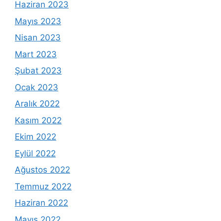
Haziran 2023
Mayıs 2023
Nisan 2023
Mart 2023
Şubat 2023
Ocak 2023
Aralık 2022
Kasım 2022
Ekim 2022
Eylül 2022
Ağustos 2022
Temmuz 2022
Haziran 2022
Mayıs 2022