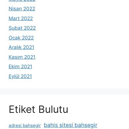
Nisan 2022
Mart 2022
Şubat 2022
Ocak 2022
Aralık 2021
Kasım 2021
Ekim 2021
Eylül 2021
Etiket Bulutu
bahis sitesi bahsegir
adresi bahsegir