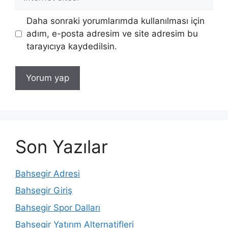
sitesi
Daha sonraki yorumlarımda kullanılması için
adım, e-posta adresim ve site adresim bu
tarayıcıya kaydedilsin.
Son Yazılar
Bahsegir Adresi
Bahsegir Giriş
Bahsegir Spor Dalları
Bahsegir Yatırım Alternatifleri