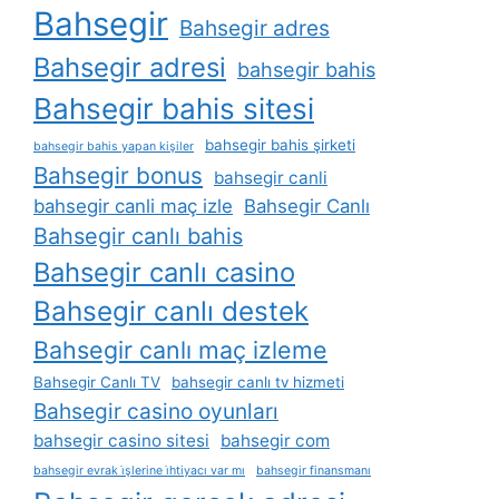
Bahsegir
Bahsegir adres
Bahsegir adresi
bahsegir bahis
Bahsegir bahis sitesi
bahsegir bahis şirketi
bahsegir bahis yapan kişiler
Bahsegir bonus
bahsegir canli
bahsegir canli maç izle
Bahsegir Canlı
Bahsegir canlı bahis
Bahsegir canlı casino
Bahsegir canlı destek
Bahsegir canlı maç izleme
Bahsegir Canlı TV
bahsegir canlı tv hizmeti
Bahsegir casino oyunları
bahsegir casino sitesi
bahsegir com
bahsegir evrak i̇şlerine i̇htiyacı var mı
bahsegir finansmanı