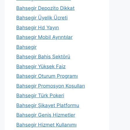
Bahsegir Depozito Dikkat
Bahsegir Üyelik Ücreti
Bahsegir Hd Yayın
Bahsegir Mobil Ayrıntılar
Bahsegir
Bahsegir Bahis Sektörü
Bahsegir Yüksek Faiz
Bahsegir Oturum Programı
Bahsegir Promosyon Koşulları
Bahsegir Türk Pokeri
Bahsegir Şikayet Platformu
Bahsegir Geniş Hizmetler
Bahsegir Hizmet Kullanımı