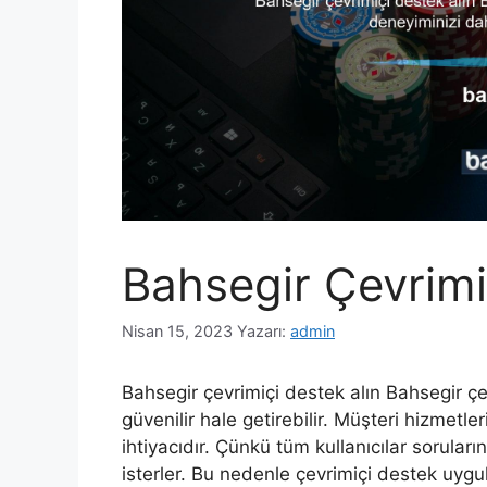
Bahsegir Çevrimi
Nisan 15, 2023
Yazarı:
admin
Bahsegir çevrimiçi destek alın Bahsegir çe
güvenilir hale getirebilir. Müşteri hizmetler
ihtiyacıdır. Çünkü tüm kullanıcılar soruları
isterler. Bu nedenle çevrimiçi destek uygul