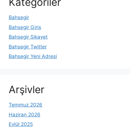
Kategoriler
Bahsegir
Bahsegir Giriş
Bahsegir Şikayet
Bahsegir Twitter
Bahsegir Yeni Adresi
Arşivler
Temmuz 2026
Haziran 2026
Eylül 2025