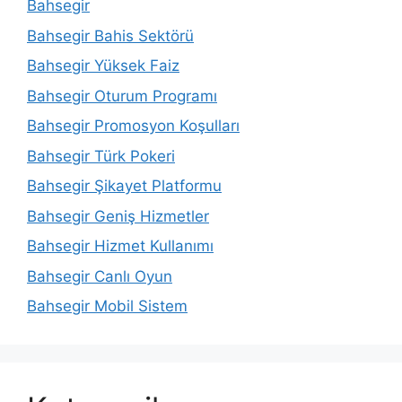
Bahsegir
Bahsegir Bahis Sektörü
Bahsegir Yüksek Faiz
Bahsegir Oturum Programı
Bahsegir Promosyon Koşulları
Bahsegir Türk Pokeri
Bahsegir Şikayet Platformu
Bahsegir Geniş Hizmetler
Bahsegir Hizmet Kullanımı
Bahsegir Canlı Oyun
Bahsegir Mobil Sistem