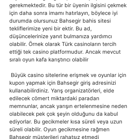
gerekmektedir. Bu tür bir üyenin ilgisini çekmek
için daha sonra imamı hatırlayın, böylece iyi
durumda olursunuz Bahsegir bahis sitesi
tekliflerimize yeni bir ektir. Bu ad,
düşüncelerinize yanıt bulmanıza yardımcı
olabilir. Örnek olarak Türk casinoların tercih
ettiği tek casino platformudur. Ancak mevcut
sıralı oyun kafa karıştırıcı olabilir
Büyük casino sitelerine erişmek ve oyunlar için
kupon yapmak için Bahsegir giriş adresinizi
kullanabilirdiniz. Yarış organizatörleri, elde
edilecek cömert miktardaki paradan
memnunlar, ancak yarışın ertelenmesine neden
olabilecek pek çok şeyin olduğunu da kabul
ediyorlar. Bu gecikmeler kısa süreli veya uzun
süreli olabilir. Oyun gecikmesine rağmen
Bahsegir müşterileri rahatsız etmedi