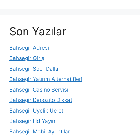
Son Yazılar
Bahsegir Adresi
Bahsegir Giriş
Bahsegir Spor Dalları
Bahsegir Yatırım Alternatifleri
Bahsegir Casino Servisi
Bahsegir Depozito Dikkat
Bahsegir Üyelik Ücreti
Bahsegir Hd Yayın
Bahsegir Mobil Ayrıntılar