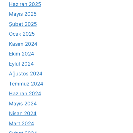
Haziran 2025
Mayıs 2025
Şubat 2025
Ocak 2025
Kasım 2024
Ekim 2024
Eylül 2024
Ağustos 2024
Temmuz 2024
Haziran 2024
Mayıs 2024
Nisan 2024
Mart 2024