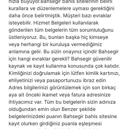
hızla büyüyor.Bahsegir bahis sitelerinin belirli
kurallara ve düzenlemelere uyması gerektiğini
daha önce belirtmiştik. Müşteri bazı evraklar
isteyebilir. Hizmet Belgeleri kullanılarak
gönderilen tüm belgelerin tüm sorumluluğunu
üstleniyoruz. Bu, bunları başka hiç kimseye
veya herhangi bir kuruluşa vermediğimiz
anlamına gelir. Bu sizin onayınız içindir Bahsegir
için hangi evraklar gerekli? Bahsegir güvenilir
kaynak ve kayıt kullanma konusunda çok katıdır.
Kimliğinizi doğrulamak için lütfen kimlik kartınızı,
ehliyetinizi veya pasaportunuzu ibraz edin
Adres bilgilerinizi görüntülemek için son birkaç
aya ait önceki ikamet veya fatura adresinize
ihtiyacımız var. Tüm bu belgelerin sizin adınıza
olduğundan emin olun Benzer şekilde
belgelerinizdeki puanın Bahsegir bahis sitesine
kayıt olurken girdiğiniz puanla eşleşmesi