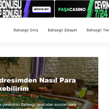
Bahsegir Giriş
Bahsegir Şikayet
Bahsegir Twi