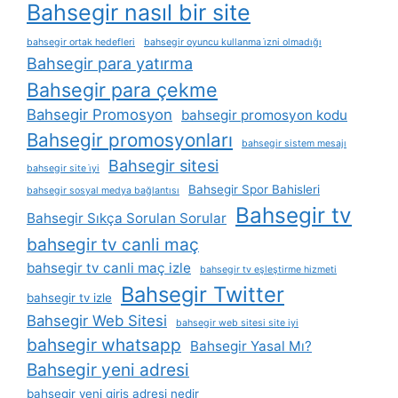
Bahsegir nasıl bir site
bahsegir ortak hedefleri
bahsegir oyuncu kullanma i̇zni olmadığı
Bahsegir para yatırma
Bahsegir para çekme
Bahsegir Promosyon
bahsegir promosyon kodu
Bahsegir promosyonları
bahsegir sistem mesajı
Bahsegir sitesi
bahsegir site i̇yi
Bahsegir Spor Bahisleri
bahsegir sosyal medya bağlantısı
Bahsegir tv
Bahsegir Sıkça Sorulan Sorular
bahsegir tv canli maç
bahsegir tv canli maç izle
bahsegir tv eşleştirme hizmeti
Bahsegir Twitter
bahsegir tv izle
Bahsegir Web Sitesi
bahsegir web sitesi site iyi
bahsegir whatsapp
Bahsegir Yasal Mı?
Bahsegir yeni adresi
bahsegir yeni giriş adresi nedir