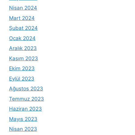
Nisan 2024
Mart 2024
Şubat 2024
Ocak 2024
Aralık 2023
Kasım 2023
Ekim 2023
Eylül 2023
Ağustos 2023
Temmuz 2023
Haziran 2023
Mayıs 2023
Nisan 2023