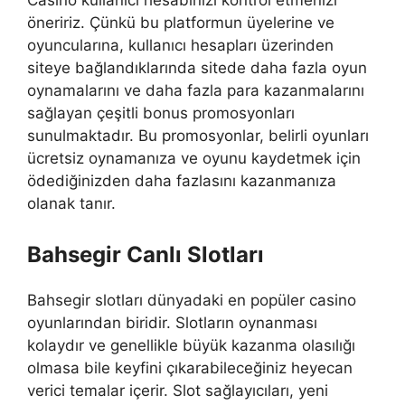
Casino kullanıcı hesabınızı kontrol etmenizi
öneririz. Çünkü bu platformun üyelerine ve
oyuncularına, kullanıcı hesapları üzerinden
siteye bağlandıklarında sitede daha fazla oyun
oynamalarını ve daha fazla para kazanmalarını
sağlayan çeşitli bonus promosyonları
sunulmaktadır. Bu promosyonlar, belirli oyunları
ücretsiz oynamanıza ve oyunu kaydetmek için
ödediğinizden daha fazlasını kazanmanıza
olanak tanır.
Bahsegir Canlı Slotları
Bahsegir slotları dünyadaki en popüler casino
oyunlarından biridir. Slotların oynanması
kolaydır ve genellikle büyük kazanma olasılığı
olmasa bile keyfini çıkarabileceğiniz heyecan
verici temalar içerir. Slot sağlayıcıları, yeni