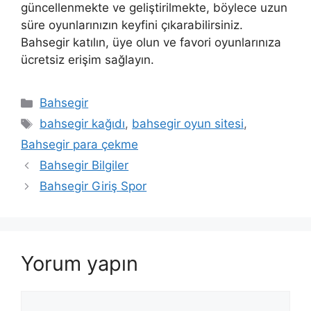
güncellenmekte ve geliştirilmekte, böylece uzun
süre oyunlarınızın keyfini çıkarabilirsiniz.
Bahsegir katılın, üye olun ve favori oyunlarınıza
ücretsiz erişim sağlayın.
Kategoriler
Bahsegir
Etiketler
bahsegir kağıdı
,
bahsegir oyun sitesi
,
Bahsegir para çekme
Bahsegir Bilgiler
Bahsegir Giriş Spor
Yorum yapın
Yorum