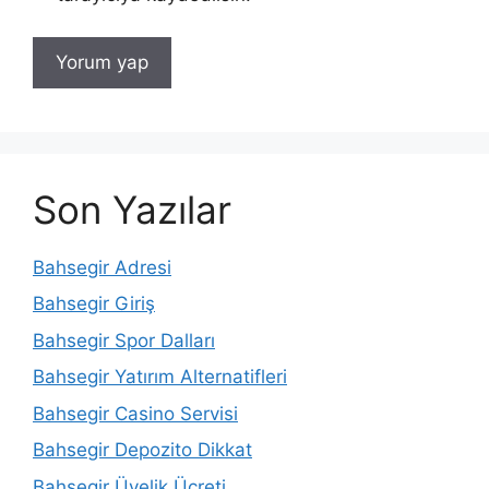
Son Yazılar
Bahsegir Adresi
Bahsegir Giriş
Bahsegir Spor Dalları
Bahsegir Yatırım Alternatifleri
Bahsegir Casino Servisi
Bahsegir Depozito Dikkat
Bahsegir Üyelik Ücreti