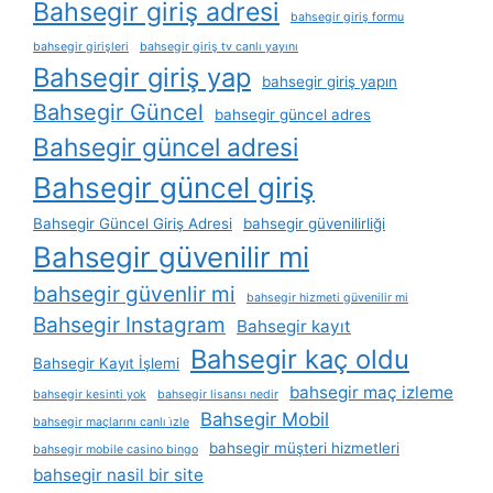
Bahsegir giriş adresi
bahsegir giriş formu
bahsegir girişleri
bahsegir giriş tv canlı yayını
Bahsegir giriş yap
bahsegir giriş yapın
Bahsegir Güncel
bahsegir güncel adres
Bahsegir güncel adresi
Bahsegir güncel giriş
Bahsegir Güncel Giriş Adresi
bahsegir güvenilirliği
Bahsegir güvenilir mi
bahsegir güvenlir mi
bahsegir hizmeti güvenilir mi
Bahsegir Instagram
Bahsegir kayıt
Bahsegir kaç oldu
Bahsegir Kayıt İşlemi
bahsegir maç izleme
bahsegir kesinti yok
bahsegir lisansı nedir
Bahsegir Mobil
bahsegir maçlarını canlı i̇zle
bahsegir müşteri hizmetleri
bahsegir mobile casino bingo
bahsegir nasil bir site