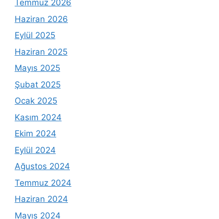
Temmuz 2026
Haziran 2026
Eylül 2025
Haziran 2025
Mayıs 2025
Şubat 2025
Ocak 2025
Kasım 2024
Ekim 2024
Eylül 2024
Ağustos 2024
Temmuz 2024
Haziran 2024
Mayıs 2024