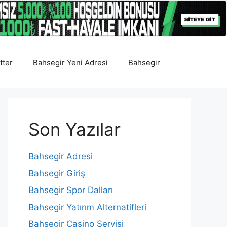
tter
Bahsegir Yeni Adresi
Bahsegir
Son Yazılar
Bahsegir Adresi
Bahsegir Giriş
Bahsegir Spor Dalları
Bahsegir Yatırım Alternatifleri
Bahsegir Casino Servisi