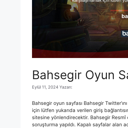
Bahsegir Oyun S
Eylül 11, 2024
Yazarı:
Bahsegir oyun sayfası Bahsegir Twitter’ın
için lütfen yukarıda verilen giriş bağlantıs
sitesine yönlendirecektir. Bahsegir Resmî o
soruşturma yapıldı. Kapalı sayfalar alan adı 