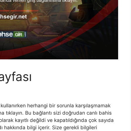
ayfası
ı kullanırken herhangi bir sorunla karşılaşmamak
ına tıklayın. Bu bağlantı sizi doğrudan canlı bahis
larak kayıtlı değildi ve kapatıldığında çok sayıda
hakkında bilgi içerir. Size gerekli bilgileri