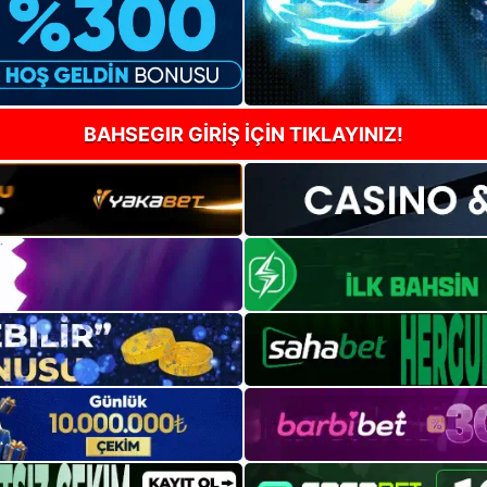
BAHSEGIR GİRİŞ İÇİN TIKLAYINIZ!