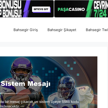
Bahsegir Giriş
Bahsegir Şikayet
Bahsegir Twi