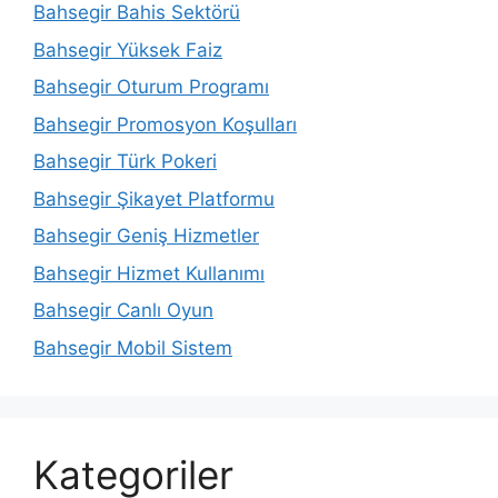
Bahsegir Bahis Sektörü
Bahsegir Yüksek Faiz
Bahsegir Oturum Programı
Bahsegir Promosyon Koşulları
Bahsegir Türk Pokeri
Bahsegir Şikayet Platformu
Bahsegir Geniş Hizmetler
Bahsegir Hizmet Kullanımı
Bahsegir Canlı Oyun
Bahsegir Mobil Sistem
Kategoriler