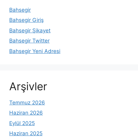
Bahsegir
Bahsegir Giriş
Bahsegir Şikayet
Bahsegir Twitter
Bahsegir Yeni Adresi
Arşivler
Temmuz 2026
Haziran 2026
Eylül 2025
Haziran 2025