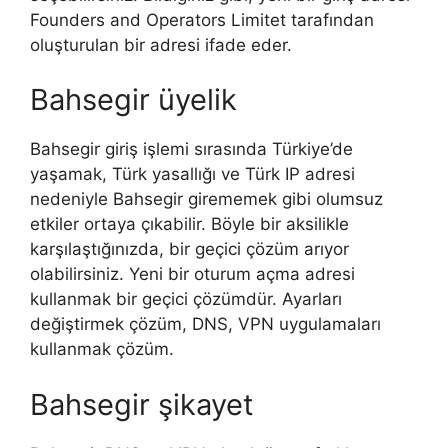
Founders and Operators Limitet tarafından
oluşturulan bir adresi ifade eder.
Bahsegir üyelik
Bahsegir giriş işlemi sırasında Türkiye’de
yaşamak, Türk yasallığı ve Türk IP adresi
nedeniyle Bahsegir girememek gibi olumsuz
etkiler ortaya çıkabilir. Böyle bir aksilikle
karşılaştığınızda, bir geçici çözüm arıyor
olabilirsiniz. Yeni bir oturum açma adresi
kullanmak bir geçici çözümdür. Ayarları
değiştirmek çözüm, DNS, VPN uygulamaları
kullanmak çözüm.
Bahsegir şikayet