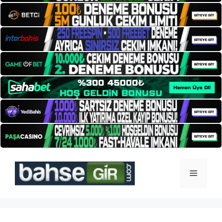
İçeriğe
atla
Menü