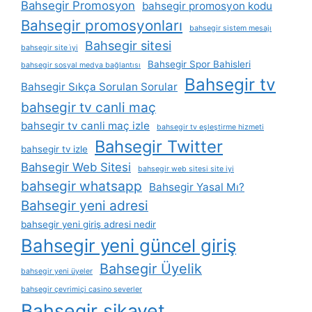
Bahsegir Promosyon
bahsegir promosyon kodu
Bahsegir promosyonları
bahsegir sistem mesajı
Bahsegir sitesi
bahsegir site i̇yi
Bahsegir Spor Bahisleri
bahsegir sosyal medya bağlantısı
Bahsegir tv
Bahsegir Sıkça Sorulan Sorular
bahsegir tv canli maç
bahsegir tv canli maç izle
bahsegir tv eşleştirme hizmeti
Bahsegir Twitter
bahsegir tv izle
Bahsegir Web Sitesi
bahsegir web sitesi site iyi
bahsegir whatsapp
Bahsegir Yasal Mı?
Bahsegir yeni adresi
bahsegir yeni giriş adresi nedir
Bahsegir yeni güncel giriş
Bahsegir Üyelik
bahsegir yeni üyeler
bahsegir çevrimiçi casino severler
Bahsegir şikayet