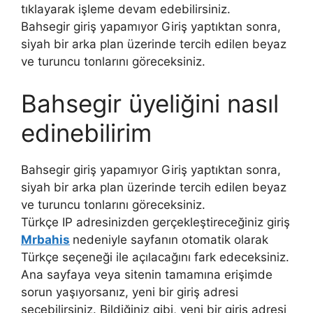
tıklayarak işleme devam edebilirsiniz.
Bahsegir giriş yapamıyor Giriş yaptıktan sonra,
siyah bir arka plan üzerinde tercih edilen beyaz
ve turuncu tonlarını göreceksiniz.
Bahsegir üyeliğini nasıl
edinebilirim
Bahsegir giriş yapamıyor Giriş yaptıktan sonra,
siyah bir arka plan üzerinde tercih edilen beyaz
ve turuncu tonlarını göreceksiniz.
Türkçe IP adresinizden gerçekleştireceğiniz giriş
Mrbahis
nedeniyle sayfanın otomatik olarak
Türkçe seçeneği ile açılacağını fark edeceksiniz.
Ana sayfaya veya sitenin tamamına erişimde
sorun yaşıyorsanız, yeni bir giriş adresi
seçebilirsiniz. Bildiğiniz gibi, yeni bir giriş adresi