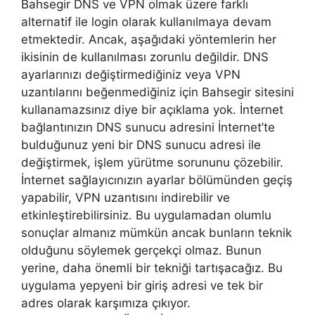
Bahsegir DNS ve VPN olmak üzere farklı
alternatif ile login olarak kullanılmaya devam
etmektedir. Ancak, aşağıdaki yöntemlerin her
ikisinin de kullanılması zorunlu değildir. DNS
ayarlarınızı değiştirmediğiniz veya VPN
uzantılarını beğenmediğiniz için Bahsegir sitesini
kullanamazsınız diye bir açıklama yok. İnternet
bağlantınızın DNS sunucu adresini İnternet’te
bulduğunuz yeni bir DNS sunucu adresi ile
değiştirmek, işlem yürütme sorununu çözebilir.
İnternet sağlayıcınızın ayarlar bölümünden geçiş
yapabilir, VPN uzantısını indirebilir ve
etkinleştirebilirsiniz. Bu uygulamadan olumlu
sonuçlar almanız mümkün ancak bunların teknik
olduğunu söylemek gerçekçi olmaz. Bunun
yerine, daha önemli bir tekniği tartışacağız. Bu
uygulama yepyeni bir giriş adresi ve tek bir
adres olarak karşımıza çıkıyor.