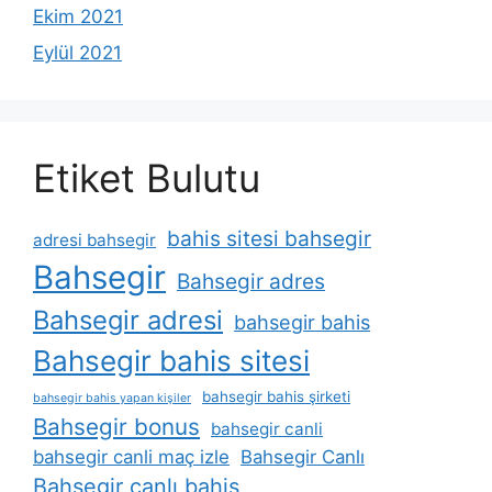
Ekim 2021
Eylül 2021
Etiket Bulutu
bahis sitesi bahsegir
adresi bahsegir
Bahsegir
Bahsegir adres
Bahsegir adresi
bahsegir bahis
Bahsegir bahis sitesi
bahsegir bahis şirketi
bahsegir bahis yapan kişiler
Bahsegir bonus
bahsegir canli
bahsegir canli maç izle
Bahsegir Canlı
Bahsegir canlı bahis