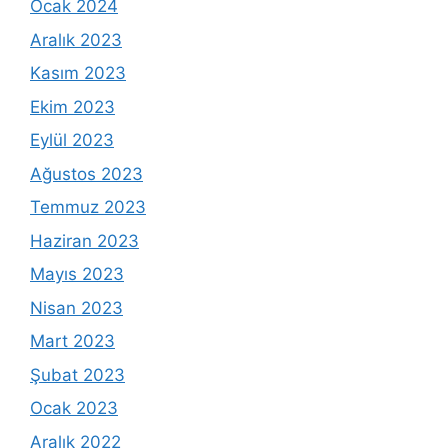
Ocak 2024
Aralık 2023
Kasım 2023
Ekim 2023
Eylül 2023
Ağustos 2023
Temmuz 2023
Haziran 2023
Mayıs 2023
Nisan 2023
Mart 2023
Şubat 2023
Ocak 2023
Aralık 2022