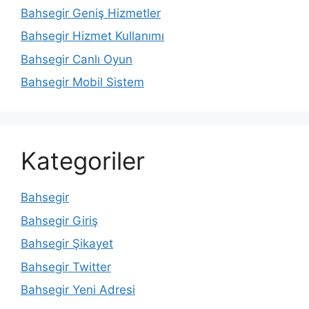
Bahsegir Geniş Hizmetler
Bahsegir Hizmet Kullanımı
Bahsegir Canlı Oyun
Bahsegir Mobil Sistem
Kategoriler
Bahsegir
Bahsegir Giriş
Bahsegir Şikayet
Bahsegir Twitter
Bahsegir Yeni Adresi