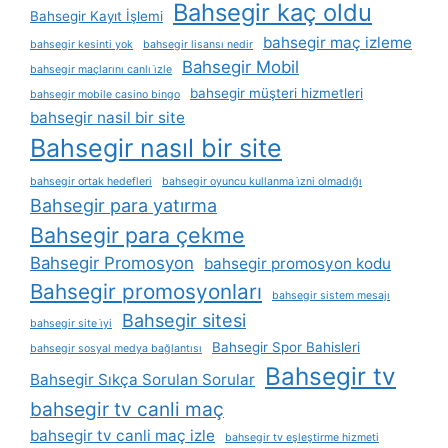
Bahsegir kaç oldu
Bahsegir Kayıt İşlemi
bahsegir maç izleme
bahsegir kesinti yok
bahsegir lisansı nedir
Bahsegir Mobil
bahsegir maçlarını canlı i̇zle
bahsegir müşteri hizmetleri
bahsegir mobile casino bingo
bahsegir nasil bir site
Bahsegir nasıl bir site
bahsegir ortak hedefleri
bahsegir oyuncu kullanma i̇zni olmadığı
Bahsegir para yatırma
Bahsegir para çekme
Bahsegir Promosyon
bahsegir promosyon kodu
Bahsegir promosyonları
bahsegir sistem mesajı
Bahsegir sitesi
bahsegir site i̇yi
Bahsegir Spor Bahisleri
bahsegir sosyal medya bağlantısı
Bahsegir tv
Bahsegir Sıkça Sorulan Sorular
bahsegir tv canli maç
bahsegir tv canli maç izle
bahsegir tv eşleştirme hizmeti