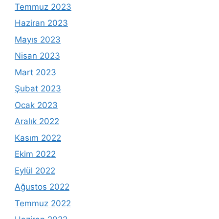
Temmuz 2023
Haziran 2023
Mayıs 2023
Nisan 2023
Mart 2023
Şubat 2023
Ocak 2023
Aralık 2022
Kasım 2022
Ekim 2022
Eylül 2022
Ağustos 2022
Temmuz 2022