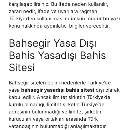
karşılaşabilirsiniz. Bu ifade neden kullanılır,
zararı nedir, ifade ve uyarılara rağmen
Türkiye’den kullanılması mümkün müdür bu yazı
konu hakkında aydınlatıcı bilgiler verecektir.
Bahsegir Yasa Dışı
Bahis Yasadışı Bahis
Sitesi
Bahsegir siteleri belirli nedenlerle Türkiye’de
yasa
bahsegir yasadışı bahis sitesi
dışı olarak
kabul edilir. Ancak limitet şirketin Türkiye’de
kurulu olmadığı, limitet şirketin Türkiye’de
adresinin bulunmadığı ve limitet şirketin
kurucuları veya ortakları arasında Türk
vatandaşının bulunmadığı anlaşılmaktadır.