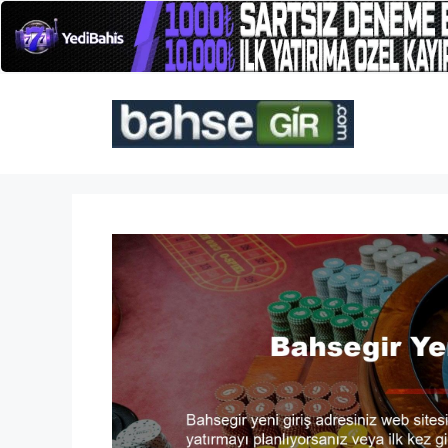
İçeriğe
atla