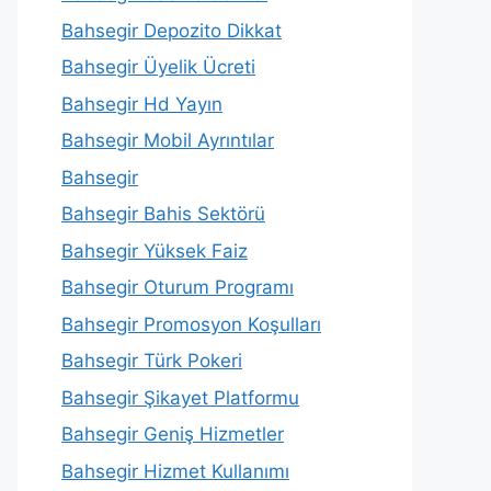
Bahsegir Depozito Dikkat
Bahsegir Üyelik Ücreti
Bahsegir Hd Yayın
Bahsegir Mobil Ayrıntılar
Bahsegir
Bahsegir Bahis Sektörü
Bahsegir Yüksek Faiz
Bahsegir Oturum Programı
Bahsegir Promosyon Koşulları
Bahsegir Türk Pokeri
Bahsegir Şikayet Platformu
Bahsegir Geniş Hizmetler
Bahsegir Hizmet Kullanımı