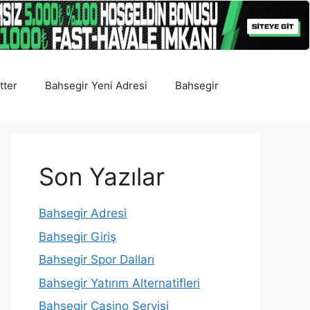
tter
Bahsegir Yeni Adresi
Bahsegir
Son Yazılar
Bahsegir Adresi
Bahsegir Giriş
Bahsegir Spor Dalları
Bahsegir Yatırım Alternatifleri
Bahsegir Casino Servisi