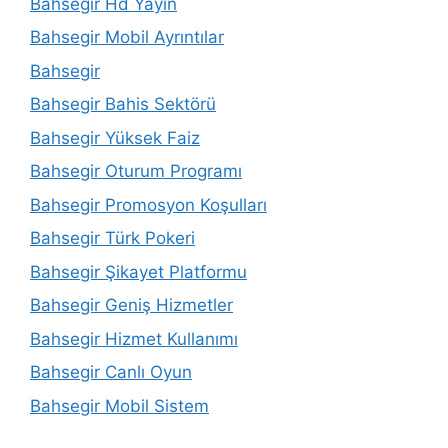
Bahsegir Hd Yayın
Bahsegir Mobil Ayrıntılar
Bahsegir
Bahsegir Bahis Sektörü
Bahsegir Yüksek Faiz
Bahsegir Oturum Programı
Bahsegir Promosyon Koşulları
Bahsegir Türk Pokeri
Bahsegir Şikayet Platformu
Bahsegir Geniş Hizmetler
Bahsegir Hizmet Kullanımı
Bahsegir Canlı Oyun
Bahsegir Mobil Sistem