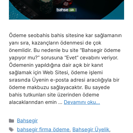
Ödeme seobahis bahis sitesine kar sağlamanın
yanı sıra, kazançların ödenmesi de çok
önemlidir. Bu nedenle bu site “Bahsegir ödeme
yapıyor mu?” sorusuna “Evet” cevabını veriyor.
Ödemenin yapıldığına dair açık bir kanıt
sağlamak için Web Sitesi, ödeme işlemi
sırasında Üyenin e-posta adresi aracılığıyla bir
ödeme makbuzu sağlayacaktır. Bu sayede
bahis tutkunları site üzerinden ödeme
alacaklarından emin …
Devamını oku…
Kategoriler
Bahsegir
Etiketler
bahsegir firma ödeme
,
Bahsegir Üyelik
,