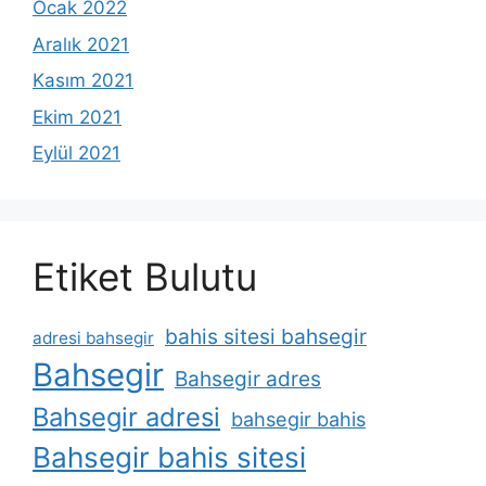
Ocak 2022
Aralık 2021
Kasım 2021
Ekim 2021
Eylül 2021
Etiket Bulutu
bahis sitesi bahsegir
adresi bahsegir
Bahsegir
Bahsegir adres
Bahsegir adresi
bahsegir bahis
Bahsegir bahis sitesi