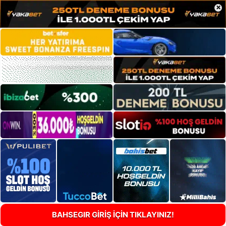
×
BAHSEGIR GİRİŞ İÇİN TIKLAYINIZ!