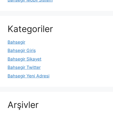
Kategoriler
Bahsegir
Bahsegir Giriş
Bahsegir Şikayet
Bahsegir Twitter
Bahsegir Yeni Adresi
Arşivler