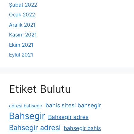
Şubat 2022
Ocak 2022
Aralık 2021
Kasım 2021
Ekim 2021
Eylül 2021
Etiket Bulutu
bahis sitesi bahsegir
adresi bahsegir
Bahsegir
Bahsegir adres
Bahsegir adresi
bahsegir bahis