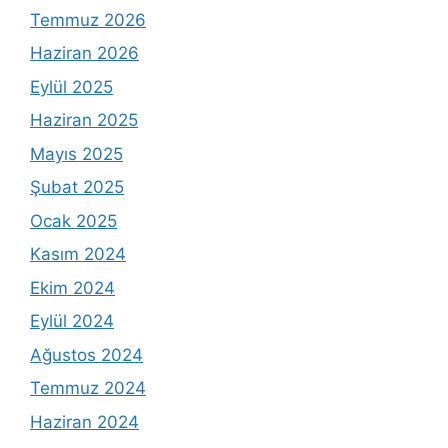
Temmuz 2026
Haziran 2026
Eylül 2025
Haziran 2025
Mayıs 2025
Şubat 2025
Ocak 2025
Kasım 2024
Ekim 2024
Eylül 2024
Ağustos 2024
Temmuz 2024
Haziran 2024