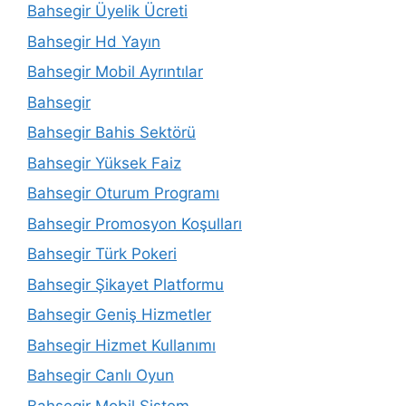
Bahsegir Üyelik Ücreti
Bahsegir Hd Yayın
Bahsegir Mobil Ayrıntılar
Bahsegir
Bahsegir Bahis Sektörü
Bahsegir Yüksek Faiz
Bahsegir Oturum Programı
Bahsegir Promosyon Koşulları
Bahsegir Türk Pokeri
Bahsegir Şikayet Platformu
Bahsegir Geniş Hizmetler
Bahsegir Hizmet Kullanımı
Bahsegir Canlı Oyun
Bahsegir Mobil Sistem