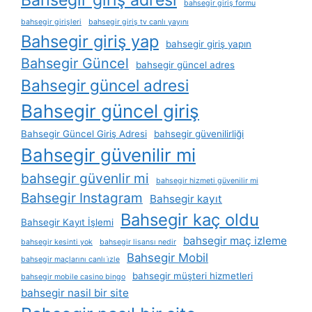
Bahsegir giriş adresi
bahsegir giriş formu
bahsegir girişleri
bahsegir giriş tv canlı yayını
Bahsegir giriş yap
bahsegir giriş yapın
Bahsegir Güncel
bahsegir güncel adres
Bahsegir güncel adresi
Bahsegir güncel giriş
Bahsegir Güncel Giriş Adresi
bahsegir güvenilirliği
Bahsegir güvenilir mi
bahsegir güvenlir mi
bahsegir hizmeti güvenilir mi
Bahsegir Instagram
Bahsegir kayıt
Bahsegir kaç oldu
Bahsegir Kayıt İşlemi
bahsegir maç izleme
bahsegir kesinti yok
bahsegir lisansı nedir
Bahsegir Mobil
bahsegir maçlarını canlı i̇zle
bahsegir müşteri hizmetleri
bahsegir mobile casino bingo
bahsegir nasil bir site