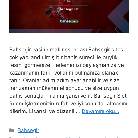
Bahsegir casino makinesi odası Bahsegir sitesi,
çok yapılandırılmış bir bahis süreci ile büyük
resmi görmenize, ilerlemenizi paylaşmanıza ve
kazanmanın farklı yollarını bulmanıza olanak
tanır. Oranlar adım adım ayarlanabilir ve size
her zaman mükemmel sonucu ve size uygun
bahis sonuçlarını alma şansı verir. Bahsegir Slot
Room İşletmenizin refah ve iyi sonuçlar almasını
dilerim. Lisanslı ve düzenli …
Devamını oku…
Kategoriler
Bahsegir