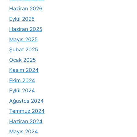
Haziran 2026
Eylül 2025
Haziran 2025
Mayıs 2025
Şubat 2025
Ocak 2025
Kasım 2024
Ekim 2024
Eylül 2024
Ağustos 2024
Temmuz 2024
Haziran 2024
Mayıs 2024