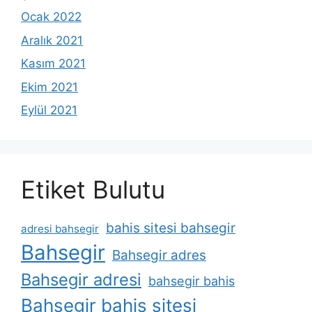
Ocak 2022
Aralık 2021
Kasım 2021
Ekim 2021
Eylül 2021
Etiket Bulutu
bahis sitesi bahsegir
adresi bahsegir
Bahsegir
Bahsegir adres
Bahsegir adresi
bahsegir bahis
Bahsegir bahis sitesi