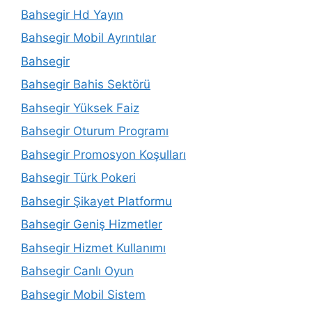
Bahsegir Hd Yayın
Bahsegir Mobil Ayrıntılar
Bahsegir
Bahsegir Bahis Sektörü
Bahsegir Yüksek Faiz
Bahsegir Oturum Programı
Bahsegir Promosyon Koşulları
Bahsegir Türk Pokeri
Bahsegir Şikayet Platformu
Bahsegir Geniş Hizmetler
Bahsegir Hizmet Kullanımı
Bahsegir Canlı Oyun
Bahsegir Mobil Sistem