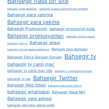
Bahsegir nasıl bir site
bahsegir ortak hedefleri
bahsegir oyuncu kullanma i̇zni olmadığı
Bahsegir para yatırma
Bahsegir para çekme
Bahsegir Promosyon
bahsegir promosyon kodu
Bahsegir promosyonları
bahsegir sistem mesajı
Bahsegir sitesi
bahsegir site i̇yi
Bahsegir Spor Bahisleri
bahsegir sosyal medya bağlantısı
Bahsegir tv
Bahsegir Sıkça Sorulan Sorular
bahsegir tv canli maç
bahsegir tv canli maç izle
bahsegir tv eşleştirme hizmeti
Bahsegir Twitter
bahsegir tv izle
Bahsegir Web Sitesi
bahsegir web sitesi site iyi
bahsegir whatsapp
Bahsegir Yasal Mı?
Bahsegir yeni adresi
bahsegir yeni giriş adresi nedir