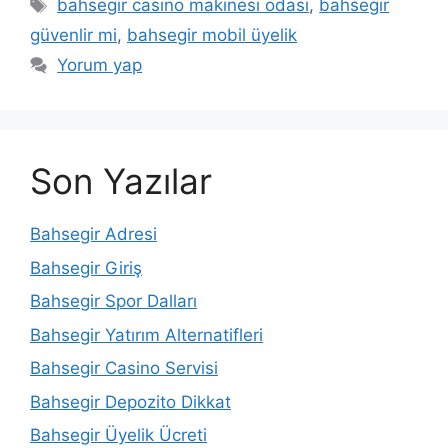
Etiketler
bahsegir casino makinesi odası
,
bahsegir
güvenlir mi
,
bahsegir mobil üyelik
Yorum yap
Son Yazılar
Bahsegir Adresi
Bahsegir Giriş
Bahsegir Spor Dalları
Bahsegir Yatırım Alternatifleri
Bahsegir Casino Servisi
Bahsegir Depozito Dikkat
Bahsegir Üyelik Ücreti