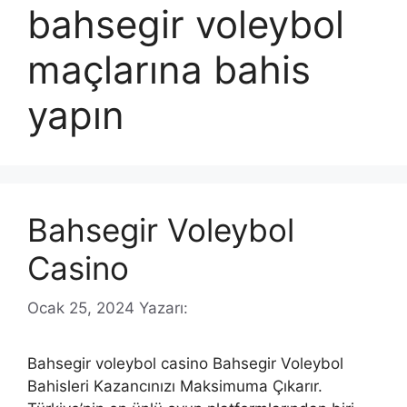
bahsegir voleybol
maçlarına bahis
yapın
Bahsegir Voleybol
Casino
Ocak 25, 2024
Yazarı:
Bahsegir voleybol casino Bahsegir Voleybol
Bahisleri Kazancınızı Maksimuma Çıkarır.