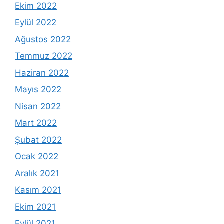
Ekim 2022
Eylül 2022
Ağustos 2022
Temmuz 2022
Haziran 2022
Mayıs 2022
Nisan 2022
Mart 2022
Şubat 2022
Ocak 2022
Aralık 2021
Kasım 2021
Ekim 2021
Eylül 2021