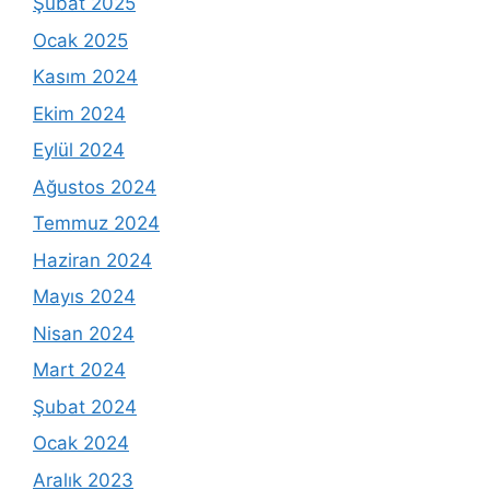
Şubat 2025
Ocak 2025
Kasım 2024
Ekim 2024
Eylül 2024
Ağustos 2024
Temmuz 2024
Haziran 2024
Mayıs 2024
Nisan 2024
Mart 2024
Şubat 2024
Ocak 2024
Aralık 2023