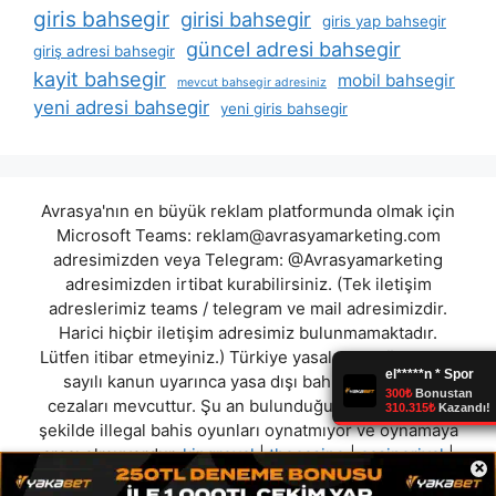
giris bahsegir
girisi bahsegir
giris yap bahsegir
güncel adresi bahsegir
giriş adresi bahsegir
kayit bahsegir
mobil bahsegir
mevcut bahsegir adresiniz
yeni adresi bahsegir
yeni giris bahsegir
Avrasya'nın en büyük reklam platformunda olmak için
Microsoft Teams:
reklam@avrasyamarketing.com
adresimizden veya Telegram: @Avrasyamarketing
adresimizden irtibat kurabilirsiniz. (Tek iletişim
adreslerimiz teams / telegram ve mail adresimizdir.
Harici hiçbir iletişim adresimiz bulunmamaktadır.
Lütfen itibar etmeyiniz.) Türkiye yasalarına göre 7258
sayılı kanun uyarınca yasa dışı bahis oynamanın
cezaları mevcuttur. Şu an bulunduğunuz site hiç bir
şekilde illegal bahis oyunları oynatmıyor ve oynamaya
aracı olmuyordur.
kingroyal
|
thecasino
|
casinoriyal
|
×
norabahis
|
argobahis
|
keonbet
|
newbahis
|
ajaxbet