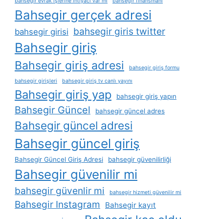
bahsegir evrak i̇şlerine i̇htiyacı var mı
bahsegir finansmanı
Bahsegir gerçek adresi
bahsegir giris twitter
bahsegir girisi
Bahsegir giriş
Bahsegir giriş adresi
bahsegir giriş formu
bahsegir girişleri
bahsegir giriş tv canlı yayını
Bahsegir giriş yap
bahsegir giriş yapın
Bahsegir Güncel
bahsegir güncel adres
Bahsegir güncel adresi
Bahsegir güncel giriş
Bahsegir Güncel Giriş Adresi
bahsegir güvenilirliği
Bahsegir güvenilir mi
bahsegir güvenlir mi
bahsegir hizmeti güvenilir mi
Bahsegir Instagram
Bahsegir kayıt