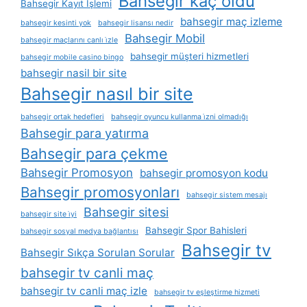
Bahsegir kaç oldu
Bahsegir Kayıt İşlemi
bahsegir maç izleme
bahsegir kesinti yok
bahsegir lisansı nedir
Bahsegir Mobil
bahsegir maçlarını canlı i̇zle
bahsegir müşteri hizmetleri
bahsegir mobile casino bingo
bahsegir nasil bir site
Bahsegir nasıl bir site
bahsegir ortak hedefleri
bahsegir oyuncu kullanma i̇zni olmadığı
Bahsegir para yatırma
Bahsegir para çekme
Bahsegir Promosyon
bahsegir promosyon kodu
Bahsegir promosyonları
bahsegir sistem mesajı
Bahsegir sitesi
bahsegir site i̇yi
Bahsegir Spor Bahisleri
bahsegir sosyal medya bağlantısı
Bahsegir tv
Bahsegir Sıkça Sorulan Sorular
bahsegir tv canli maç
bahsegir tv canli maç izle
bahsegir tv eşleştirme hizmeti