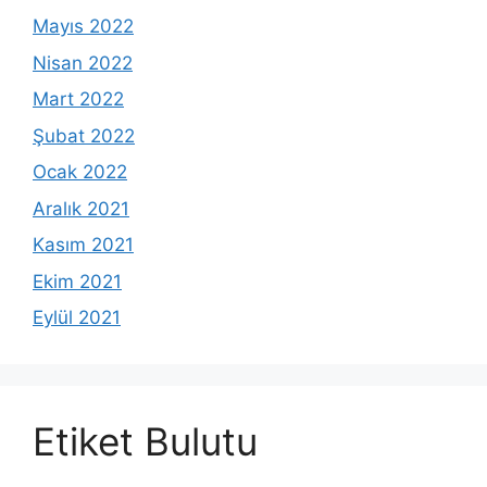
Mayıs 2022
Nisan 2022
Mart 2022
Şubat 2022
Ocak 2022
Aralık 2021
Kasım 2021
Ekim 2021
Eylül 2021
Etiket Bulutu