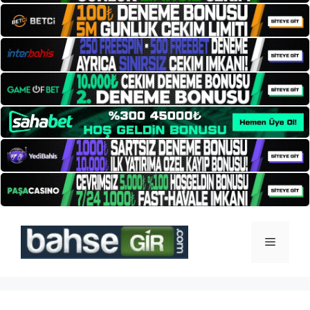
İçeriğe
atla
Menü