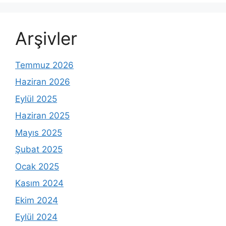
Arşivler
Temmuz 2026
Haziran 2026
Eylül 2025
Haziran 2025
Mayıs 2025
Şubat 2025
Ocak 2025
Kasım 2024
Ekim 2024
Eylül 2024