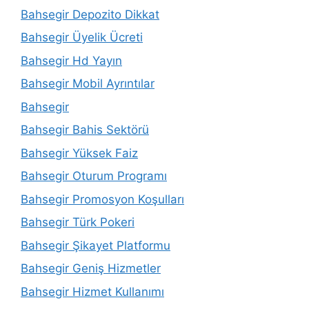
Bahsegir Depozito Dikkat
Bahsegir Üyelik Ücreti
Bahsegir Hd Yayın
Bahsegir Mobil Ayrıntılar
Bahsegir
Bahsegir Bahis Sektörü
Bahsegir Yüksek Faiz
Bahsegir Oturum Programı
Bahsegir Promosyon Koşulları
Bahsegir Türk Pokeri
Bahsegir Şikayet Platformu
Bahsegir Geniş Hizmetler
Bahsegir Hizmet Kullanımı