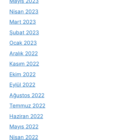
Mayıs 2023
Nisan 2023
Mart 2023
Şubat 2023
Ocak 2023
Aralık 2022
Kasım 2022
Ekim 2022
Eylül 2022
Ağustos 2022
Temmuz 2022
Haziran 2022
Mayıs 2022
Nisan 2022