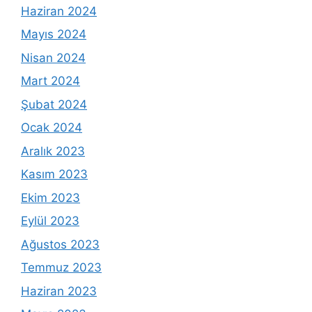
Haziran 2024
Mayıs 2024
Nisan 2024
Mart 2024
Şubat 2024
Ocak 2024
Aralık 2023
Kasım 2023
Ekim 2023
Eylül 2023
Ağustos 2023
Temmuz 2023
Haziran 2023