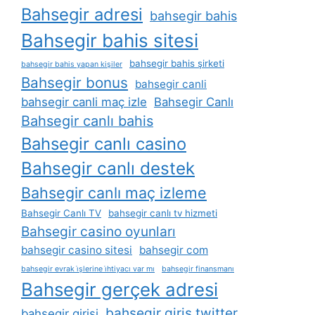
Bahsegir adresi
bahsegir bahis
Bahsegir bahis sitesi
bahsegir bahis şirketi
bahsegir bahis yapan kişiler
Bahsegir bonus
bahsegir canli
bahsegir canli maç izle
Bahsegir Canlı
Bahsegir canlı bahis
Bahsegir canlı casino
Bahsegir canlı destek
Bahsegir canlı maç izleme
Bahsegir Canlı TV
bahsegir canlı tv hizmeti
Bahsegir casino oyunları
bahsegir casino sitesi
bahsegir com
bahsegir evrak i̇şlerine i̇htiyacı var mı
bahsegir finansmanı
Bahsegir gerçek adresi
bahsegir giris twitter
bahsegir girisi