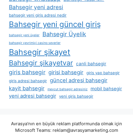
Bahsegir yeni adresi
bahsegir yeni giriş adresi nedir
Bahsegir yeni güncel giriş
Bahsegir Üyelik
bahsegir yeni üyeler
bahsegir çevrimiçi casino severler
Bahsegir şikayet
Bahsegir şikayetvar
canli bahsegir
giris bahsegir
girisi bahsegir
giris yap bahsegir
güncel adresi bahsegir
giriş adresi bahsegir
kayit bahsegir
mobil bahsegir
mevcut bahsegir adresiniz
yeni adresi bahsegir
yeni giris bahsegir
Avrasya'nın en büyük reklam platformunda olmak için
Microsoft Teams:
reklam@avrasyamarketing.com