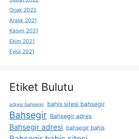
Ocak 2022
Aralık 2021
Kasım 2021
Ekim 2021
Eylül 2021
Etiket Bulutu
bahis sitesi bahsegir
adresi bahsegir
Bahsegir
Bahsegir adres
Bahsegir adresi
bahsegir bahis
Bahsegir bahis sitesi