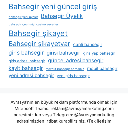
Bahsegir yeni güncel giriş
Bahsegir Üyelik
bahsegir yeni üyeler
bahsegir çevrimiçi casino severler
Bahsegir şikayet
Bahsegir şikayetvar
canli bahsegir
giris bahsegir
girisi bahsegir
giris yap bahsegir
güncel adresi bahsegir
giriş adresi bahsegir
kayit bahsegir
mobil bahsegir
mevcut bahsegir adresiniz
yeni adresi bahsegir
yeni giris bahsegir
Avrasya'nın en büyük reklam platformunda olmak için
Microsoft Teams:
reklam@avrasyamarketing.com
adresimizden veya Telegram: @Avrasyamarketing
adresimizden irtibat kurabilirsiniz. (Tek iletişim
adreslerimiz teams / telegram ve mail adresimizdir.