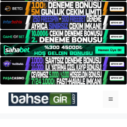
İçeriğe
atla
Menü