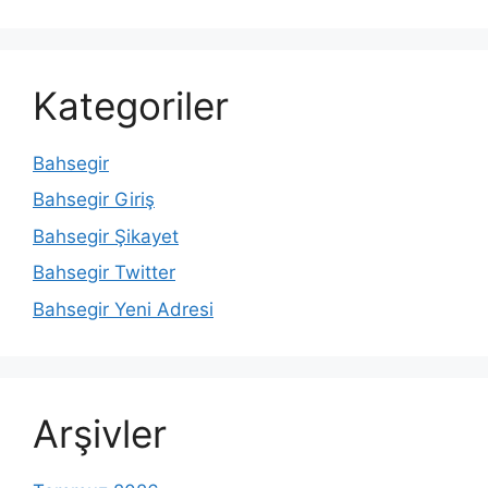
Kategoriler
Bahsegir
Bahsegir Giriş
Bahsegir Şikayet
Bahsegir Twitter
Bahsegir Yeni Adresi
Arşivler