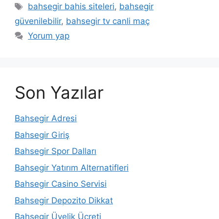
Etiketler
bahsegir bahis siteleri
,
bahsegir
güvenilebilir
,
bahsegir tv canli maç
Yorum yap
Son Yazılar
Bahsegir Adresi
Bahsegir Giriş
Bahsegir Spor Dalları
Bahsegir Yatırım Alternatifleri
Bahsegir Casino Servisi
Bahsegir Depozito Dikkat
Bahsegir Üyelik Ücreti