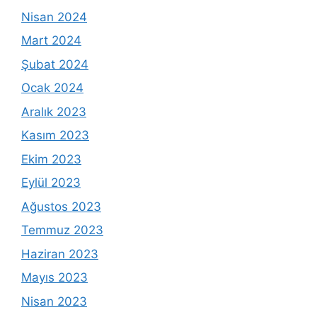
Nisan 2024
Mart 2024
Şubat 2024
Ocak 2024
Aralık 2023
Kasım 2023
Ekim 2023
Eylül 2023
Ağustos 2023
Temmuz 2023
Haziran 2023
Mayıs 2023
Nisan 2023