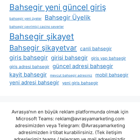
Bahsegir yeni güncel giriş
Bahsegir Üyelik
bahsegir yeni üyeler
bahsegir çevrimiçi casino severler
Bahsegir şikayet
Bahsegir şikayetvar
canli bahsegir
giris bahsegir
girisi bahsegir
giris yap bahsegir
güncel adresi bahsegir
giriş adresi bahsegir
kayit bahsegir
mobil bahsegir
mevcut bahsegir adresiniz
yeni adresi bahsegir
yeni giris bahsegir
Avrasya'nın en büyük reklam platformunda olmak için
Microsoft Teams:
reklam@avrasyamarketing.com
adresimizden veya Telegram: @Avrasyamarketing
adresimizden irtibat kurabilirsiniz. (Tek iletişim
adreslerimiz teams / telegram ve mail adresimizdir.