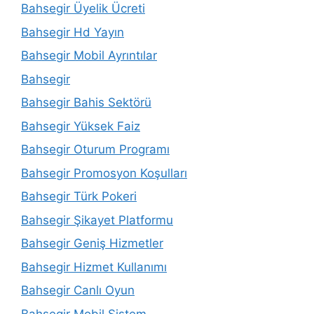
Bahsegir Üyelik Ücreti
Bahsegir Hd Yayın
Bahsegir Mobil Ayrıntılar
Bahsegir
Bahsegir Bahis Sektörü
Bahsegir Yüksek Faiz
Bahsegir Oturum Programı
Bahsegir Promosyon Koşulları
Bahsegir Türk Pokeri
Bahsegir Şikayet Platformu
Bahsegir Geniş Hizmetler
Bahsegir Hizmet Kullanımı
Bahsegir Canlı Oyun
Bahsegir Mobil Sistem