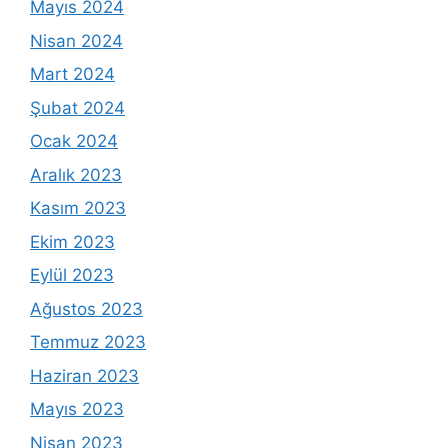
Mayıs 2024
Nisan 2024
Mart 2024
Şubat 2024
Ocak 2024
Aralık 2023
Kasım 2023
Ekim 2023
Eylül 2023
Ağustos 2023
Temmuz 2023
Haziran 2023
Mayıs 2023
Nisan 2023