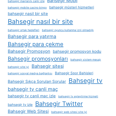
Bahsegir Mobil
bahsegir maçlarını canlı i̇zle
bahsegir müşteri hizmetleri
bahsegir mobile casino bingo
bahsegir nasil bir site
Bahsegir nasıl bir site
bahsegir ortak hedefleri
bahsegir oyuncu kullanma i̇zni olmadığı
Bahsegir para yatırma
Bahsegir para çekme
Bahsegir Promosyon
bahsegir promosyon kodu
Bahsegir promosyonları
bahsegir sistem mesajı
Bahsegir sitesi
bahsegir site i̇yi
Bahsegir Spor Bahisleri
bahsegir sosyal medya bağlantısı
Bahsegir tv
Bahsegir Sıkça Sorulan Sorular
bahsegir tv canli maç
bahsegir tv canli maç izle
bahsegir tv eşleştirme hizmeti
Bahsegir Twitter
bahsegir tv izle
Bahsegir Web Sitesi
bahsegir web sitesi site iyi