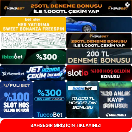
×
BAHSEGIR GİRİŞ İÇİN TIKLAYINIZ!