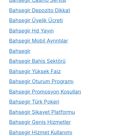
Bahsegir Casino Servisi
Bahsegir Depozito Dikkat
Bahsegir Üyelik Ücreti
Bahsegir Hd Yayın
Bahsegir Mobil Ayrıntılar
Bahsegir
Bahsegir Bahis Sektörü
Bahsegir Yüksek Faiz
Bahsegir Oturum Programı
Bahsegir Promosyon Koşulları
Bahsegir Türk Pokeri
Bahsegir Şikayet Platformu
Bahsegir Geniş Hizmetler
Bahsegir Hizmet Kullanımı