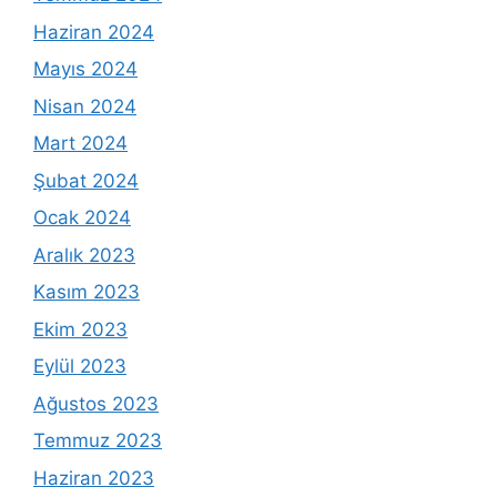
Haziran 2024
Mayıs 2024
Nisan 2024
Mart 2024
Şubat 2024
Ocak 2024
Aralık 2023
Kasım 2023
Ekim 2023
Eylül 2023
Ağustos 2023
Temmuz 2023
Haziran 2023