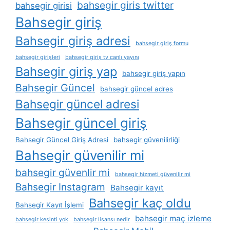
bahsegir giris twitter
bahsegir girisi
Bahsegir giriş
Bahsegir giriş adresi
bahsegir giriş formu
bahsegir girişleri
bahsegir giriş tv canlı yayını
Bahsegir giriş yap
bahsegir giriş yapın
Bahsegir Güncel
bahsegir güncel adres
Bahsegir güncel adresi
Bahsegir güncel giriş
Bahsegir Güncel Giriş Adresi
bahsegir güvenilirliği
Bahsegir güvenilir mi
bahsegir güvenlir mi
bahsegir hizmeti güvenilir mi
Bahsegir Instagram
Bahsegir kayıt
Bahsegir kaç oldu
Bahsegir Kayıt İşlemi
bahsegir maç izleme
bahsegir kesinti yok
bahsegir lisansı nedir