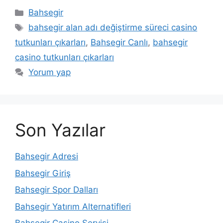
Kategoriler
Bahsegir
Etiketler
bahsegir alan adı değiştirme süreci casino
tutkunları çıkarları
,
Bahsegir Canlı
,
bahsegir
casino tutkunları çıkarları
Yorum yap
Son Yazılar
Bahsegir Adresi
Bahsegir Giriş
Bahsegir Spor Dalları
Bahsegir Yatırım Alternatifleri