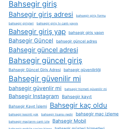
Bahsegir giriş
Bahsegir giriş adresi
bahsegir giriş formu
bahsegir girişleri
bahsegir giriş tv canlı yayını
Bahsegir giriş yap
bahsegir giriş yapın
Bahsegir Güncel
bahsegir güncel adres
Bahsegir güncel adresi
Bahsegir güncel giriş
Bahsegir Güncel Giriş Adresi
bahsegir güvenilirliği
Bahsegir güvenilir mi
bahsegir güvenlir mi
bahsegir hizmeti güvenilir mi
Bahsegir Instagram
Bahsegir kayıt
Bahsegir kaç oldu
Bahsegir Kayıt İşlemi
bahsegir maç izleme
bahsegir kesinti yok
bahsegir lisansı nedir
Bahsegir Mobil
bahsegir maçlarını canlı i̇zle
bahsegir müşteri hizmetleri
bahsegir mobile casino bingo