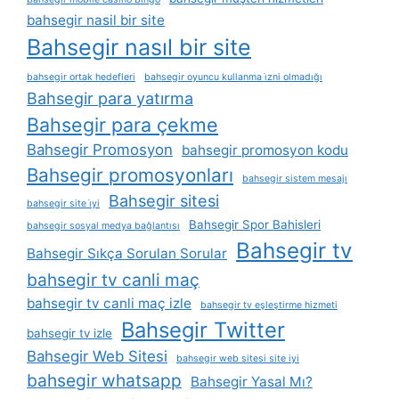
bahsegir nasil bir site
Bahsegir nasıl bir site
bahsegir ortak hedefleri
bahsegir oyuncu kullanma i̇zni olmadığı
Bahsegir para yatırma
Bahsegir para çekme
Bahsegir Promosyon
bahsegir promosyon kodu
Bahsegir promosyonları
bahsegir sistem mesajı
Bahsegir sitesi
bahsegir site i̇yi
Bahsegir Spor Bahisleri
bahsegir sosyal medya bağlantısı
Bahsegir tv
Bahsegir Sıkça Sorulan Sorular
bahsegir tv canli maç
bahsegir tv canli maç izle
bahsegir tv eşleştirme hizmeti
Bahsegir Twitter
bahsegir tv izle
Bahsegir Web Sitesi
bahsegir web sitesi site iyi
bahsegir whatsapp
Bahsegir Yasal Mı?