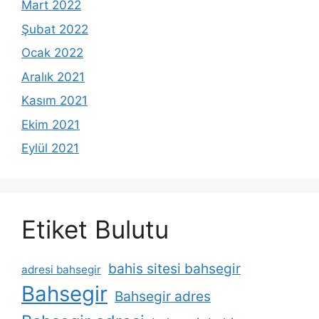
Mart 2022
Şubat 2022
Ocak 2022
Aralık 2021
Kasım 2021
Ekim 2021
Eylül 2021
Etiket Bulutu
bahis sitesi bahsegir
adresi bahsegir
Bahsegir
Bahsegir adres