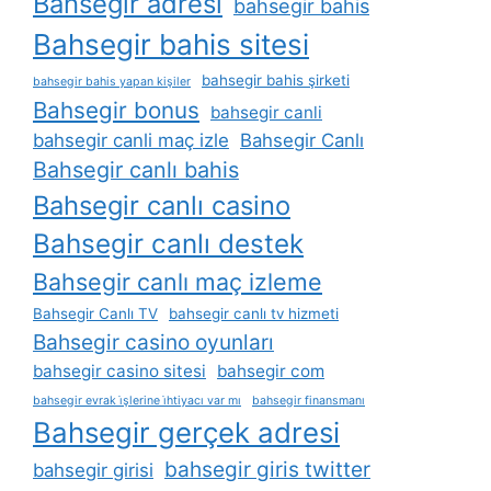
Bahsegir adresi
bahsegir bahis
Bahsegir bahis sitesi
bahsegir bahis şirketi
bahsegir bahis yapan kişiler
Bahsegir bonus
bahsegir canli
bahsegir canli maç izle
Bahsegir Canlı
Bahsegir canlı bahis
Bahsegir canlı casino
Bahsegir canlı destek
Bahsegir canlı maç izleme
Bahsegir Canlı TV
bahsegir canlı tv hizmeti
Bahsegir casino oyunları
bahsegir casino sitesi
bahsegir com
bahsegir evrak i̇şlerine i̇htiyacı var mı
bahsegir finansmanı
Bahsegir gerçek adresi
bahsegir giris twitter
bahsegir girisi