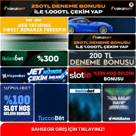
×
BAHSEGIR GİRİŞ İÇİN TIKLAYINIZ!