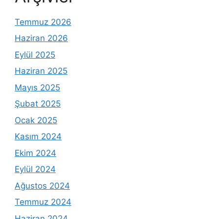
Temmuz 2026
Haziran 2026
Eylül 2025
Haziran 2025
Mayıs 2025
Şubat 2025
Ocak 2025
Kasım 2024
Ekim 2024
Eylül 2024
Ağustos 2024
Temmuz 2024
Haziran 2024