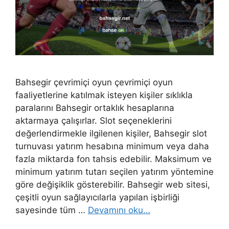
Bahsegir çevrimiçi oyun çevrimiçi oyun
faaliyetlerine katılmak isteyen kişiler sıklıkla
paralarını Bahsegir ortaklık hesaplarına
aktarmaya çalışırlar. Slot seçeneklerini
değerlendirmekle ilgilenen kişiler, Bahsegir slot
turnuvası yatırım hesabına minimum veya daha
fazla miktarda fon tahsis edebilir. Maksimum ve
minimum yatırım tutarı seçilen yatırım yöntemine
göre değişiklik gösterebilir. Bahsegir web sitesi,
çeşitli oyun sağlayıcılarla yapılan işbirliği
sayesinde tüm …
Devamını oku…