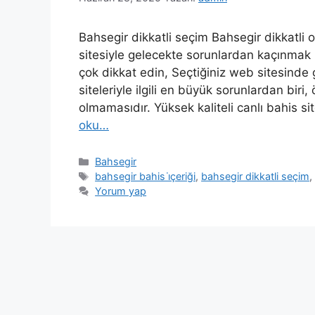
Bahsegir dikkatli seçim Bahsegir dikkatli 
sitesiyle gelecekte sorunlardan kaçınmak i
çok dikkat edin, Seçtiğiniz web sitesinde 
siteleriyle ilgili en büyük sorunlardan bi
olmamasıdır. Yüksek kaliteli canlı bahis sit
oku…
Kategoriler
Bahsegir
Etiketler
bahsegir bahis i̇çeriği
,
bahsegir dikkatli seçim
Yorum yap