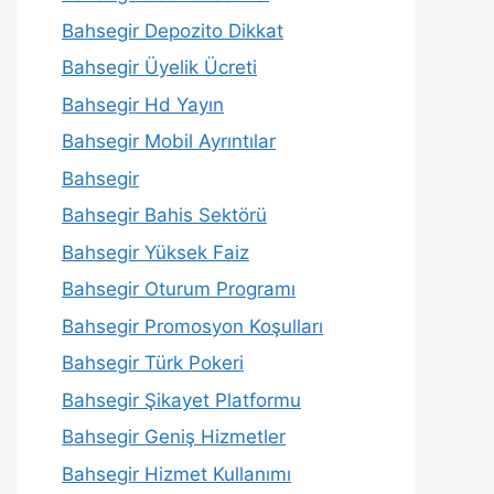
Bahsegir Depozito Dikkat
Bahsegir Üyelik Ücreti
Bahsegir Hd Yayın
Bahsegir Mobil Ayrıntılar
Bahsegir
Bahsegir Bahis Sektörü
Bahsegir Yüksek Faiz
Bahsegir Oturum Programı
Bahsegir Promosyon Koşulları
Bahsegir Türk Pokeri
Bahsegir Şikayet Platformu
Bahsegir Geniş Hizmetler
Bahsegir Hizmet Kullanımı