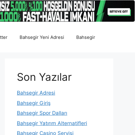
tter
Bahsegir Yeni Adresi
Bahsegir
Son Yazılar
Bahsegir Adresi
Bahsegir Giriş
Bahsegir Spor Dalları
Bahsegir Yatırım Alternatifleri
Bahsegir Casino Servisi