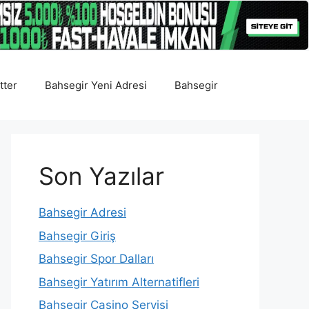
tter
Bahsegir Yeni Adresi
Bahsegir
Son Yazılar
Bahsegir Adresi
Bahsegir Giriş
Bahsegir Spor Dalları
Bahsegir Yatırım Alternatifleri
Bahsegir Casino Servisi