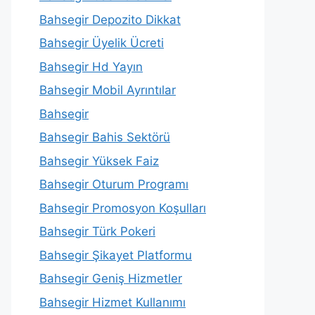
Bahsegir Depozito Dikkat
Bahsegir Üyelik Ücreti
Bahsegir Hd Yayın
Bahsegir Mobil Ayrıntılar
Bahsegir
Bahsegir Bahis Sektörü
Bahsegir Yüksek Faiz
Bahsegir Oturum Programı
Bahsegir Promosyon Koşulları
Bahsegir Türk Pokeri
Bahsegir Şikayet Platformu
Bahsegir Geniş Hizmetler
Bahsegir Hizmet Kullanımı