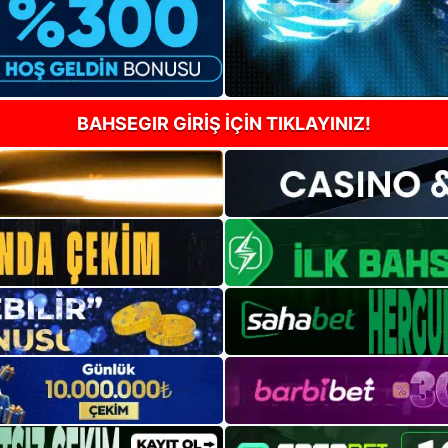
BAHSEGIR GİRİŞ İÇİN TIKLAYINIZ!