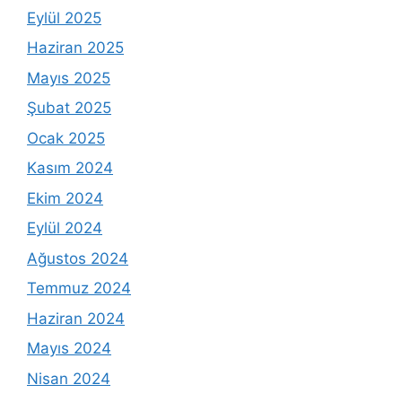
Eylül 2025
Haziran 2025
Mayıs 2025
Şubat 2025
Ocak 2025
Kasım 2024
Ekim 2024
Eylül 2024
Ağustos 2024
Temmuz 2024
Haziran 2024
Mayıs 2024
Nisan 2024