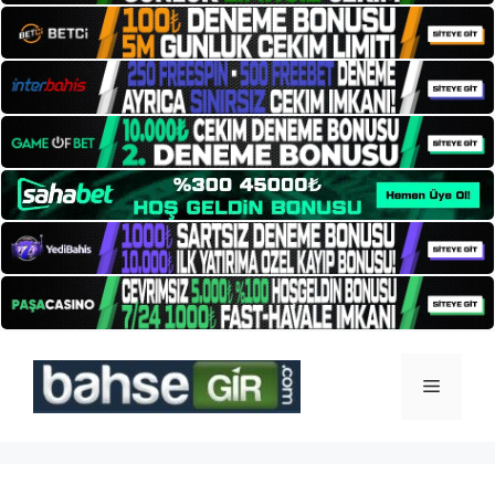
İçeriğe
atla
Menü