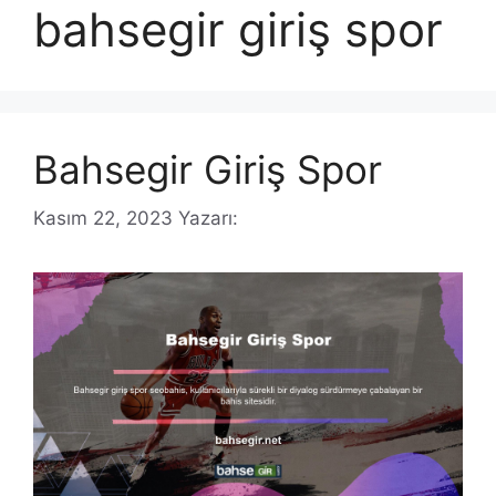
bahsegir giriş spor
Bahsegir Giriş Spor
Kasım 22, 2023
Yazarı: