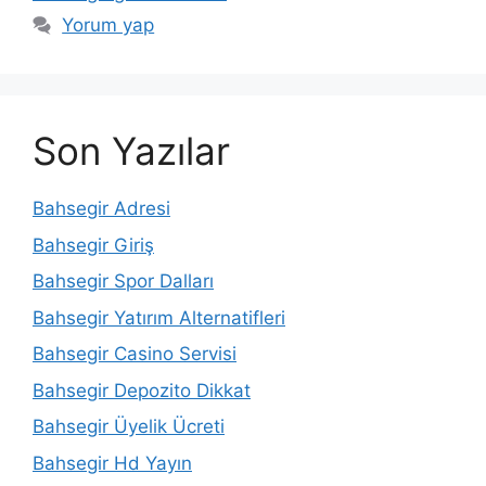
Yorum yap
Son Yazılar
Bahsegir Adresi
Bahsegir Giriş
Bahsegir Spor Dalları
Bahsegir Yatırım Alternatifleri
Bahsegir Casino Servisi
Bahsegir Depozito Dikkat
Bahsegir Üyelik Ücreti
Bahsegir Hd Yayın