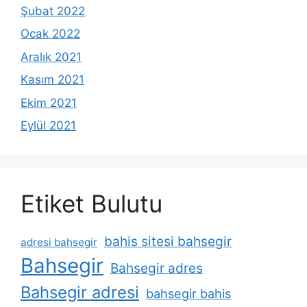
Şubat 2022
Ocak 2022
Aralık 2021
Kasım 2021
Ekim 2021
Eylül 2021
Etiket Bulutu
bahis sitesi bahsegir
adresi bahsegir
Bahsegir
Bahsegir adres
Bahsegir adresi
bahsegir bahis