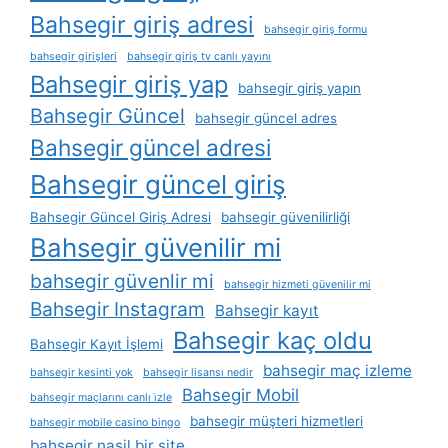
Bahsegir giriş adresi
bahsegir giriş formu
bahsegir girişleri
bahsegir giriş tv canlı yayını
Bahsegir giriş yap
bahsegir giriş yapın
Bahsegir Güncel
bahsegir güncel adres
Bahsegir güncel adresi
Bahsegir güncel giriş
Bahsegir Güncel Giriş Adresi
bahsegir güvenilirliği
Bahsegir güvenilir mi
bahsegir güvenlir mi
bahsegir hizmeti güvenilir mi
Bahsegir Instagram
Bahsegir kayıt
Bahsegir kaç oldu
Bahsegir Kayıt İşlemi
bahsegir maç izleme
bahsegir kesinti yok
bahsegir lisansı nedir
Bahsegir Mobil
bahsegir maçlarını canlı i̇zle
bahsegir müşteri hizmetleri
bahsegir mobile casino bingo
bahsegir nasil bir site