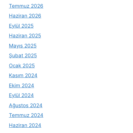
Temmuz 2026
Haziran 2026
Eylül 2025
Haziran 2025
Mayıs 2025
Şubat 2025
Ocak 2025
Kasım 2024
Ekim 2024
Eylül 2024
Ağustos 2024
Temmuz 2024
Haziran 2024