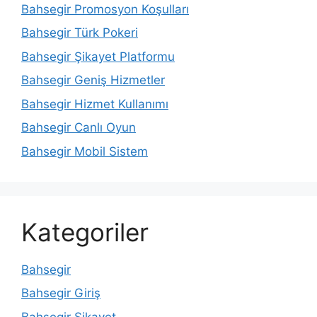
Bahsegir Promosyon Koşulları
Bahsegir Türk Pokeri
Bahsegir Şikayet Platformu
Bahsegir Geniş Hizmetler
Bahsegir Hizmet Kullanımı
Bahsegir Canlı Oyun
Bahsegir Mobil Sistem
Kategoriler
Bahsegir
Bahsegir Giriş
Bahsegir Şikayet