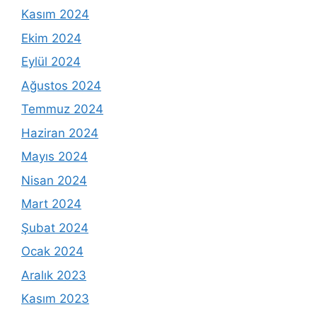
Kasım 2024
Ekim 2024
Eylül 2024
Ağustos 2024
Temmuz 2024
Haziran 2024
Mayıs 2024
Nisan 2024
Mart 2024
Şubat 2024
Ocak 2024
Aralık 2023
Kasım 2023