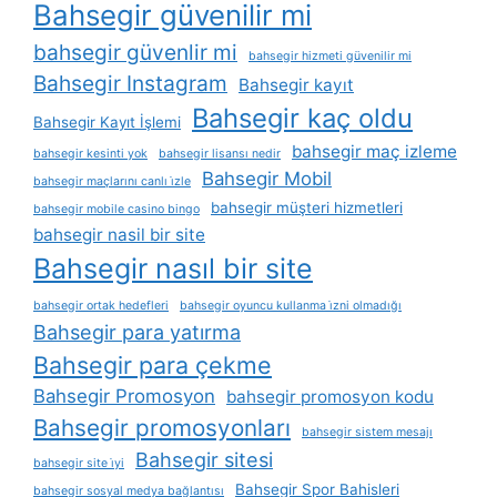
Bahsegir güvenilir mi
bahsegir güvenlir mi
bahsegir hizmeti güvenilir mi
Bahsegir Instagram
Bahsegir kayıt
Bahsegir kaç oldu
Bahsegir Kayıt İşlemi
bahsegir maç izleme
bahsegir kesinti yok
bahsegir lisansı nedir
Bahsegir Mobil
bahsegir maçlarını canlı i̇zle
bahsegir müşteri hizmetleri
bahsegir mobile casino bingo
bahsegir nasil bir site
Bahsegir nasıl bir site
bahsegir ortak hedefleri
bahsegir oyuncu kullanma i̇zni olmadığı
Bahsegir para yatırma
Bahsegir para çekme
Bahsegir Promosyon
bahsegir promosyon kodu
Bahsegir promosyonları
bahsegir sistem mesajı
Bahsegir sitesi
bahsegir site i̇yi
Bahsegir Spor Bahisleri
bahsegir sosyal medya bağlantısı