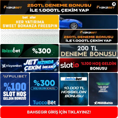
×
BAHSEGIR GİRİŞ İÇİN TIKLAYINIZ!