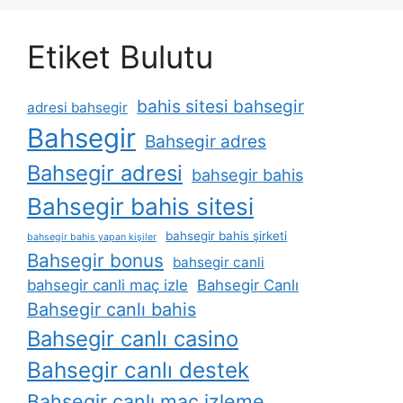
Etiket Bulutu
bahis sitesi bahsegir
adresi bahsegir
Bahsegir
Bahsegir adres
Bahsegir adresi
bahsegir bahis
Bahsegir bahis sitesi
bahsegir bahis şirketi
bahsegir bahis yapan kişiler
Bahsegir bonus
bahsegir canli
bahsegir canli maç izle
Bahsegir Canlı
Bahsegir canlı bahis
Bahsegir canlı casino
Bahsegir canlı destek
Bahsegir canlı maç izleme