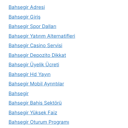
Bahsegir Adresi
Bahsegir Giriş
Bahsegir Spor Dalları
Bahsegir Yatırım Alternatifleri
Bahsegir Casino Servisi
Bahsegir Depozito Dikkat
Bahsegir Üyelik Ücreti
Bahsegir Hd Yayın
Bahsegir Mobil Ayrıntılar
Bahsegir
Bahsegir Bahis Sektörü
Bahsegir Yüksek Faiz
Bahsegir Oturum Programı