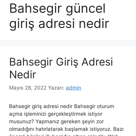
Bahsegir güncel
giriş adresi nedir
Bahsegir Giriş Adresi
Nedir
Mayıs 28, 2022
Yazarı:
admin
Bahsegir giriş adresi nedir Bahsegir oturum
açma işleminizi gerçekleştirmek istiyor
musunuz? Yapmanız gereken şeyin zor
olmadığını hatırlatarak başlamak istiyoruz. Bazı