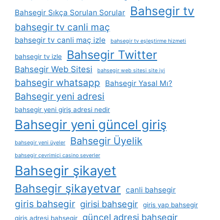
Bahsegir tv
Bahsegir Sıkça Sorulan Sorular
bahsegir tv canli maç
bahsegir tv canli maç izle
bahsegir tv eşleştirme hizmeti
Bahsegir Twitter
bahsegir tv izle
Bahsegir Web Sitesi
bahsegir web sitesi site iyi
bahsegir whatsapp
Bahsegir Yasal Mı?
Bahsegir yeni adresi
bahsegir yeni giriş adresi nedir
Bahsegir yeni güncel giriş
Bahsegir Üyelik
bahsegir yeni üyeler
bahsegir çevrimiçi casino severler
Bahsegir şikayet
Bahsegir şikayetvar
canli bahsegir
giris bahsegir
girisi bahsegir
giris yap bahsegir
güncel adresi bahsegir
giriş adresi bahsegir