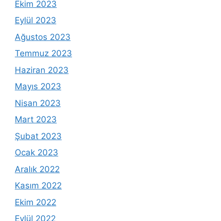
Ekim 2023
Eylül 2023
Ağustos 2023
Temmuz 2023
Haziran 2023
Mayıs 2023
Nisan 2023
Mart 2023
Şubat 2023
Ocak 2023
Aralık 2022
Kasım 2022
Ekim 2022
Eylül 2022