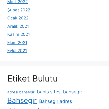
Mart 2022
Şubat 2022
Ocak 2022
Aralık 2021
Kasım 2021
Ekim 2021
Eylül 2021
Etiket Bulutu
bahis sitesi bahsegir
adresi bahsegir
Bahsegir
Bahsegir adres