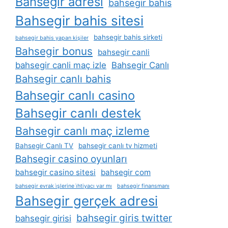
Bahsegir adresi
bahsegir bahis
Bahsegir bahis sitesi
bahsegir bahis şirketi
bahsegir bahis yapan kişiler
Bahsegir bonus
bahsegir canli
bahsegir canli maç izle
Bahsegir Canlı
Bahsegir canlı bahis
Bahsegir canlı casino
Bahsegir canlı destek
Bahsegir canlı maç izleme
Bahsegir Canlı TV
bahsegir canlı tv hizmeti
Bahsegir casino oyunları
bahsegir casino sitesi
bahsegir com
bahsegir evrak i̇şlerine i̇htiyacı var mı
bahsegir finansmanı
Bahsegir gerçek adresi
bahsegir giris twitter
bahsegir girisi