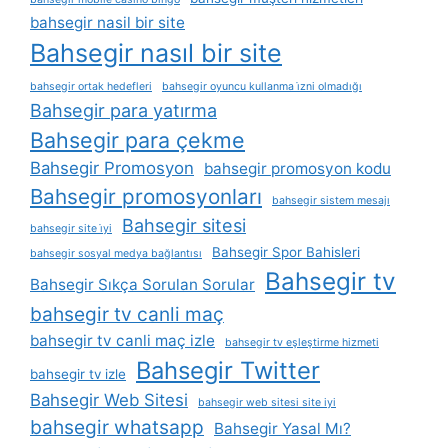
bahsegir nasil bir site
Bahsegir nasıl bir site
bahsegir ortak hedefleri
bahsegir oyuncu kullanma i̇zni olmadığı
Bahsegir para yatırma
Bahsegir para çekme
Bahsegir Promosyon
bahsegir promosyon kodu
Bahsegir promosyonları
bahsegir sistem mesajı
Bahsegir sitesi
bahsegir site i̇yi
Bahsegir Spor Bahisleri
bahsegir sosyal medya bağlantısı
Bahsegir tv
Bahsegir Sıkça Sorulan Sorular
bahsegir tv canli maç
bahsegir tv canli maç izle
bahsegir tv eşleştirme hizmeti
Bahsegir Twitter
bahsegir tv izle
Bahsegir Web Sitesi
bahsegir web sitesi site iyi
bahsegir whatsapp
Bahsegir Yasal Mı?