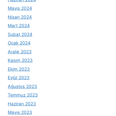
Mayıs 2024
Nisan 2024
Mart 2024
Şubat 2024
Ocak 2024
Aralık 2023
Kasım 2023
Ekim 2023
Eylül 2023
Ağustos 2023
Temmuz 2023
Haziran 2023
Mayıs 2023