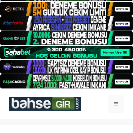
İçeriğe
atla
Menü