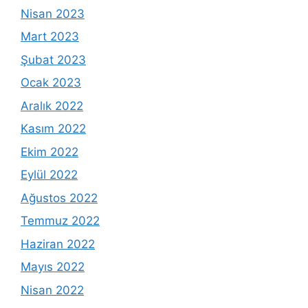
Nisan 2023
Mart 2023
Şubat 2023
Ocak 2023
Aralık 2022
Kasım 2022
Ekim 2022
Eylül 2022
Ağustos 2022
Temmuz 2022
Haziran 2022
Mayıs 2022
Nisan 2022