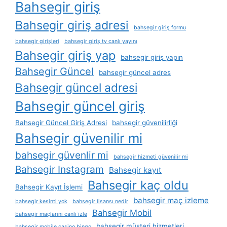
Bahsegir giriş
Bahsegir giriş adresi
bahsegir giriş formu
bahsegir girişleri
bahsegir giriş tv canlı yayını
Bahsegir giriş yap
bahsegir giriş yapın
Bahsegir Güncel
bahsegir güncel adres
Bahsegir güncel adresi
Bahsegir güncel giriş
Bahsegir Güncel Giriş Adresi
bahsegir güvenilirliği
Bahsegir güvenilir mi
bahsegir güvenlir mi
bahsegir hizmeti güvenilir mi
Bahsegir Instagram
Bahsegir kayıt
Bahsegir kaç oldu
Bahsegir Kayıt İşlemi
bahsegir maç izleme
bahsegir kesinti yok
bahsegir lisansı nedir
Bahsegir Mobil
bahsegir maçlarını canlı i̇zle
bahsegir müşteri hizmetleri
bahsegir mobile casino bingo