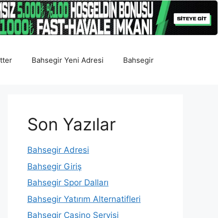
tter
Bahsegir Yeni Adresi
Bahsegir
Son Yazılar
Bahsegir Adresi
Bahsegir Giriş
Bahsegir Spor Dalları
Bahsegir Yatırım Alternatifleri
Bahsegir Casino Servisi