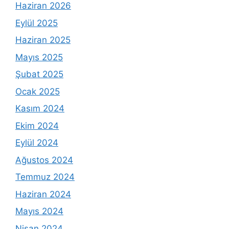
Haziran 2026
Eylül 2025
Haziran 2025
Mayıs 2025
Şubat 2025
Ocak 2025
Kasım 2024
Ekim 2024
Eylül 2024
Ağustos 2024
Temmuz 2024
Haziran 2024
Mayıs 2024
Nisan 2024