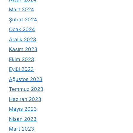
Mart 2024
Şubat 2024
Ocak 2024
Aralık 2023
Kasım 2023
Ekim 2023
Eylül 2023
Ağustos 2023
Temmuz 2023
Haziran 2023
Mayıs 2023
Nisan 2023
Mart 2023