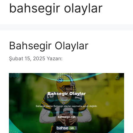
bahsegir olaylar
Bahsegir Olaylar
Şubat 15, 2025
Yazarı: