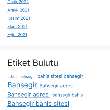
Ocak 2022
Aralık 2021
Kasım 2021
Ekim 2021
Eylül 2021
Etiket Bulutu
bahis sitesi bahsegir
adresi bahsegir
Bahsegir
Bahsegir adres
Bahsegir adresi
bahsegir bahis
Bahsegir bahis sitesi