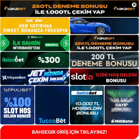
×
BAHSEGIR GİRİŞ İÇİN TIKLAYINIZ!