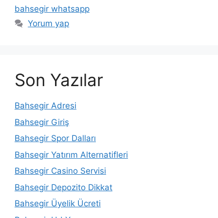
bahsegir whatsapp
Yorum yap
Son Yazılar
Bahsegir Adresi
Bahsegir Giriş
Bahsegir Spor Dalları
Bahsegir Yatırım Alternatifleri
Bahsegir Casino Servisi
Bahsegir Depozito Dikkat
Bahsegir Üyelik Ücreti