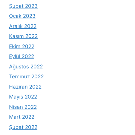
Şubat 2023
Ocak 2023
Aralık 2022
Kasım 2022
Ekim 2022
Eylül 2022
Ağustos 2022
Temmuz 2022
Haziran 2022
Mayıs 2022
Nisan 2022
Mart 2022
Şubat 2022