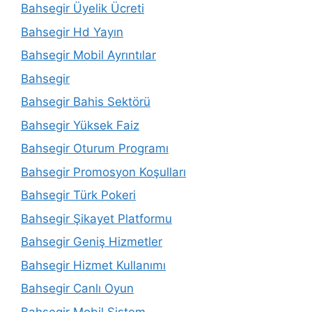
Bahsegir Üyelik Ücreti
Bahsegir Hd Yayın
Bahsegir Mobil Ayrıntılar
Bahsegir
Bahsegir Bahis Sektörü
Bahsegir Yüksek Faiz
Bahsegir Oturum Programı
Bahsegir Promosyon Koşulları
Bahsegir Türk Pokeri
Bahsegir Şikayet Platformu
Bahsegir Geniş Hizmetler
Bahsegir Hizmet Kullanımı
Bahsegir Canlı Oyun
Bahsegir Mobil Sistem