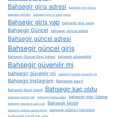
Bahsegir giriş adresi
bahsegir giriş formu
bahsegir girişleri
bahsegir giriş tv canlı yayını
Bahsegir giriş yap
bahsegir giriş yapın
Bahsegir Güncel
bahsegir güncel adres
Bahsegir güncel adresi
Bahsegir güncel giriş
Bahsegir Güncel Giriş Adresi
bahsegir güvenilirliği
Bahsegir güvenilir mi
bahsegir güvenlir mi
bahsegir hizmeti güvenilir mi
Bahsegir Instagram
Bahsegir kayıt
Bahsegir kaç oldu
Bahsegir Kayıt İşlemi
bahsegir maç izleme
bahsegir kesinti yok
bahsegir lisansı nedir
Bahsegir Mobil
bahsegir maçlarını canlı i̇zle
bahsegir müşteri hizmetleri
bahsegir mobile casino bingo
bahsegir nasil bir site