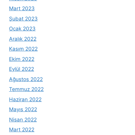
Mart 2023
Şubat 2023
Ocak 2023
Aralık 2022
Kasım 2022
Ekim 2022
Eylül 2022
Ağustos 2022
Temmuz 2022
Haziran 2022
Mayıs 2022
Nisan 2022
Mart 2022