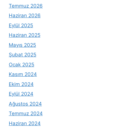
Temmuz 2026
Haziran 2026
Eylül 2025
Haziran 2025
Mayıs 2025
Şubat 2025
Ocak 2025
Kasım 2024
Ekim 2024
Eylül 2024
Ağustos 2024
Temmuz 2024
Haziran 2024