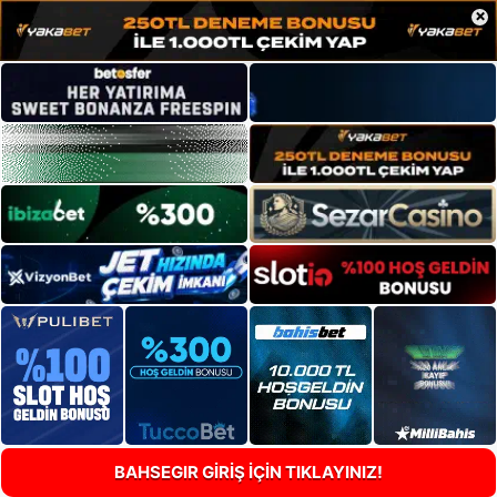
×
BAHSEGIR GİRİŞ İÇİN TIKLAYINIZ!