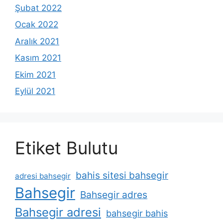
Şubat 2022
Ocak 2022
Aralık 2021
Kasım 2021
Ekim 2021
Eylül 2021
Etiket Bulutu
bahis sitesi bahsegir
adresi bahsegir
Bahsegir
Bahsegir adres
Bahsegir adresi
bahsegir bahis