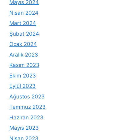
Mayıs 2024
Nisan 2024
Mart 2024
Şubat 2024
Ocak 2024
Aralık 2023
Kasım 2023
Ekim 2023
Eylül 2023
Ağustos 2023
Temmuz 2023
Haziran 2023
Mayıs 2023
Nisan 2023