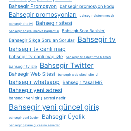
Bahsegir Promosyon
bahsegir promosyon kodu
Bahsegir promosyonları
bahsegir sistem mesajı
Bahsegir sitesi
bahsegir site i̇yi
Bahsegir Spor Bahisleri
bahsegir sosyal medya bağlantısı
Bahsegir tv
Bahsegir Sıkça Sorulan Sorular
bahsegir tv canli maç
bahsegir tv canli maç izle
bahsegir tv eşleştirme hizmeti
Bahsegir Twitter
bahsegir tv izle
Bahsegir Web Sitesi
bahsegir web sitesi site iyi
bahsegir whatsapp
Bahsegir Yasal Mı?
Bahsegir yeni adresi
bahsegir yeni giriş adresi nedir
Bahsegir yeni güncel giriş
Bahsegir Üyelik
bahsegir yeni üyeler
bahsegir çevrimiçi casino severler