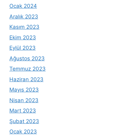
Ocak 2024
Aralık 2023
Kasım 2023
Ekim 2023
Eylül 2023
Ağustos 2023
Temmuz 2023
Haziran 2023
Mayıs 2023
Nisan 2023
Mart 2023
Şubat 2023
Ocak 2023