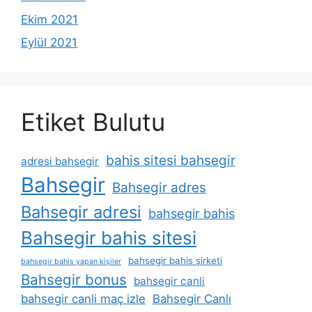
Ekim 2021
Eylül 2021
Etiket Bulutu
bahis sitesi bahsegir
adresi bahsegir
Bahsegir
Bahsegir adres
Bahsegir adresi
bahsegir bahis
Bahsegir bahis sitesi
bahsegir bahis şirketi
bahsegir bahis yapan kişiler
Bahsegir bonus
bahsegir canli
bahsegir canli maç izle
Bahsegir Canlı