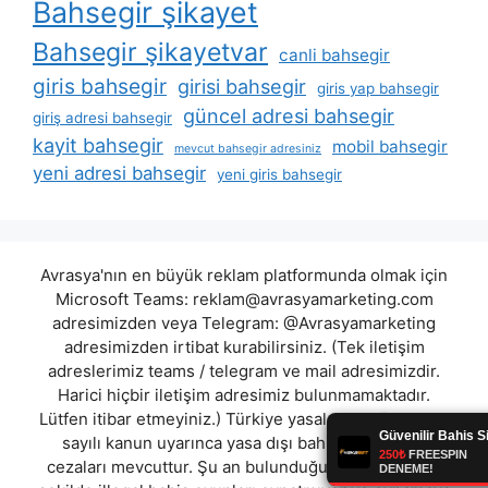
Bahsegir şikayet
Bahsegir şikayetvar
canli bahsegir
giris bahsegir
girisi bahsegir
giris yap bahsegir
güncel adresi bahsegir
giriş adresi bahsegir
kayit bahsegir
mobil bahsegir
mevcut bahsegir adresiniz
yeni adresi bahsegir
yeni giris bahsegir
Avrasya'nın en büyük reklam platformunda olmak için
Microsoft Teams:
reklam@avrasyamarketing.com
adresimizden veya Telegram: @Avrasyamarketing
adresimizden irtibat kurabilirsiniz. (Tek iletişim
adreslerimiz teams / telegram ve mail adresimizdir.
Harici hiçbir iletişim adresimiz bulunmamaktadır.
Lütfen itibar etmeyiniz.) Türkiye yasalarına göre 7258
sayılı kanun uyarınca yasa dışı bahis oynamanın
cezaları mevcuttur. Şu an bulunduğunuz site hiç bir