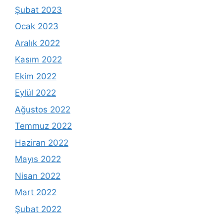
Şubat 2023
Ocak 2023
Aralık 2022
Kasım 2022
Ekim 2022
Eylül 2022
Ağustos 2022
Temmuz 2022
Haziran 2022
Mayıs 2022
Nisan 2022
Mart 2022
Şubat 2022