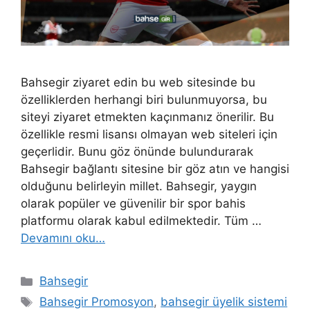
Bahsegir ziyaret edin bu web sitesinde bu
özelliklerden herhangi biri bulunmuyorsa, bu
siteyi ziyaret etmekten kaçınmanız önerilir. Bu
özellikle resmi lisansı olmayan web siteleri için
geçerlidir. Bunu göz önünde bulundurarak
Bahsegir bağlantı sitesine bir göz atın ve hangisi
olduğunu belirleyin millet. Bahsegir, yaygın
olarak popüler ve güvenilir bir spor bahis
platformu olarak kabul edilmektedir. Tüm …
Devamını oku…
Kategoriler
Bahsegir
Etiketler
Bahsegir Promosyon
,
bahsegir üyelik sistemi