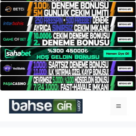
İçeriğe
atla
Menü