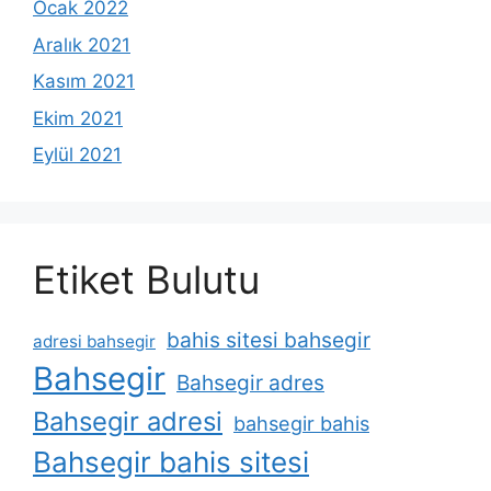
Ocak 2022
Aralık 2021
Kasım 2021
Ekim 2021
Eylül 2021
Etiket Bulutu
bahis sitesi bahsegir
adresi bahsegir
Bahsegir
Bahsegir adres
Bahsegir adresi
bahsegir bahis
Bahsegir bahis sitesi