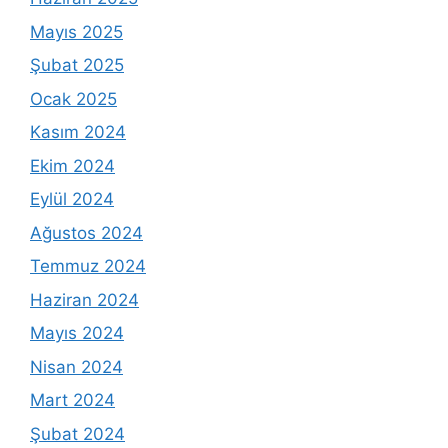
Mayıs 2025
Şubat 2025
Ocak 2025
Kasım 2024
Ekim 2024
Eylül 2024
Ağustos 2024
Temmuz 2024
Haziran 2024
Mayıs 2024
Nisan 2024
Mart 2024
Şubat 2024