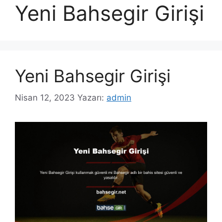
Yeni Bahsegir Girişi
Yeni Bahsegir Girişi
Nisan 12, 2023
Yazarı:
admin