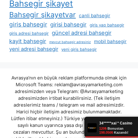
Bahsegir şikayet
Bahsegir şikayetvar
canli bahsegir
giris bahsegir
girisi bahsegir
giris yap bahsegir
güncel adresi bahsegir
giriş adresi bahsegir
kayit bahsegir
mobil bahsegir
mevcut bahsegir adresiniz
yeni adresi bahsegir
yeni giris bahsegir
Avrasya'nın en büyük reklam platformunda olmak için
Microsoft Teams:
reklam@avrasyamarketing.com
adresimizden veya Telegram: @Avrasyamarketing
adresimizden irtibat kurabilirsiniz. (Tek iletişim
adreslerimiz teams / telegram ve mail adresimizdir.
Harici hiçbir iletişim adresimiz bulunmamaktadır.
Lütfen itibar etmeyiniz.) Türkiye yasalarına göre 7258
sayılı kanun uyarınca yasa dışı bahis oynamanın
cezaları mevcuttur. Şu an bulunduğunuz site hiç bir