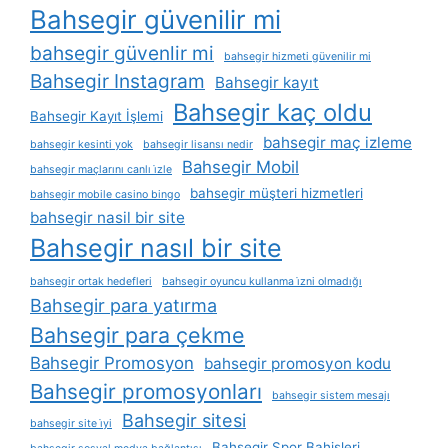
Bahsegir güvenilir mi
bahsegir güvenlir mi
bahsegir hizmeti güvenilir mi
Bahsegir Instagram
Bahsegir kayıt
Bahsegir kaç oldu
Bahsegir Kayıt İşlemi
bahsegir maç izleme
bahsegir kesinti yok
bahsegir lisansı nedir
Bahsegir Mobil
bahsegir maçlarını canlı i̇zle
bahsegir müşteri hizmetleri
bahsegir mobile casino bingo
bahsegir nasil bir site
Bahsegir nasıl bir site
bahsegir ortak hedefleri
bahsegir oyuncu kullanma i̇zni olmadığı
Bahsegir para yatırma
Bahsegir para çekme
Bahsegir Promosyon
bahsegir promosyon kodu
Bahsegir promosyonları
bahsegir sistem mesajı
Bahsegir sitesi
bahsegir site i̇yi
Bahsegir Spor Bahisleri