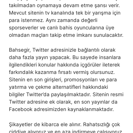
takılmadan oynamaya devam etme şansı verir.
Mevcut sitenin tv kanalında tek bir yarışma için
para istenmez. Aynı zamanda değerli
sporseverler ve canlı bahis oyuncularına üye
olmadan maçları takip etme imkanı sunulacaktır.
Bahsegir, Twitter adresinizle bağlantılı olarak
daha fazla yayın yapacak. Bu sayede insanlara
ilgilendikleri konular hakkında içgörüler ileterek
farkındalık kazanma fırsatı vermiş olursunuz.
Sitenin en son girişleri, promosyonları ve para
yatırma ve çekme alternatifleri hakkındaki
bilgiler Twitter’da paylaşılmaktadır. Sitenin resmi
Twitter adresine ek olarak, en son yayınlar da
Facebook adresimizden kaynaklanmaktadır.
Şikayetler de kibarca ele alınır. Rahatsızlığı çok
ciddiye alıyoruz ve en aza indirmeye çalışıyoruz.