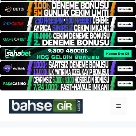
İçeriğe
atla
Menü