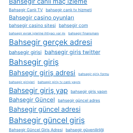
Bahsegir canlı maç izleme
Bahsegir Canlı TV
bahsegir canlı tv hizmeti
Bahsegir casino oyunları
bahsegir casino sitesi
bahsegir com
bahsegir evrak i̇şlerine i̇htiyacı var mı
bahsegir finansmanı
Bahsegir gerçek adresi
bahsegir giris twitter
bahsegir girisi
Bahsegir giriş
Bahsegir giriş adresi
bahsegir giriş formu
bahsegir girişleri
bahsegir giriş tv canlı yayını
Bahsegir giriş yap
bahsegir giriş yapın
Bahsegir Güncel
bahsegir güncel adres
Bahsegir güncel adresi
Bahsegir güncel giriş
Bahsegir Güncel Giriş Adresi
bahsegir güvenilirliği