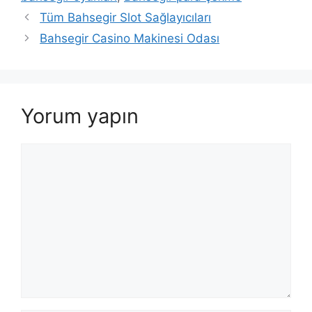
Tüm Bahsegir Slot Sağlayıcıları
Bahsegir Casino Makinesi Odası
Yorum yapın
Yorum