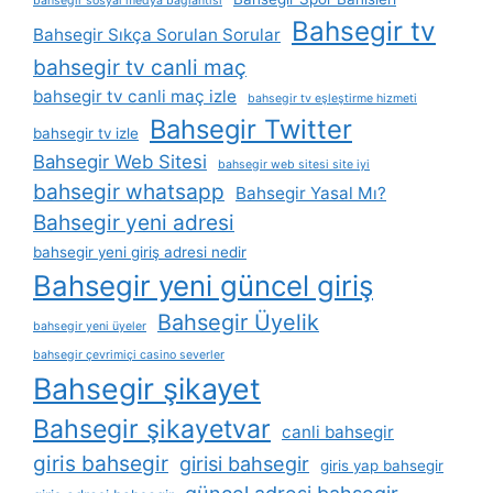
bahsegir sosyal medya bağlantısı
Bahsegir tv
Bahsegir Sıkça Sorulan Sorular
bahsegir tv canli maç
bahsegir tv canli maç izle
bahsegir tv eşleştirme hizmeti
Bahsegir Twitter
bahsegir tv izle
Bahsegir Web Sitesi
bahsegir web sitesi site iyi
bahsegir whatsapp
Bahsegir Yasal Mı?
Bahsegir yeni adresi
bahsegir yeni giriş adresi nedir
Bahsegir yeni güncel giriş
Bahsegir Üyelik
bahsegir yeni üyeler
bahsegir çevrimiçi casino severler
Bahsegir şikayet
Bahsegir şikayetvar
canli bahsegir
giris bahsegir
girisi bahsegir
giris yap bahsegir