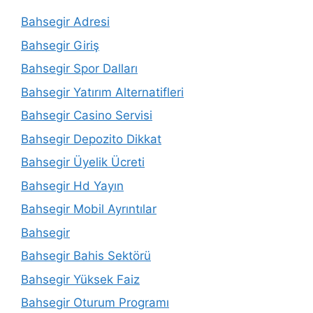
Bahsegir Adresi
Bahsegir Giriş
Bahsegir Spor Dalları
Bahsegir Yatırım Alternatifleri
Bahsegir Casino Servisi
Bahsegir Depozito Dikkat
Bahsegir Üyelik Ücreti
Bahsegir Hd Yayın
Bahsegir Mobil Ayrıntılar
Bahsegir
Bahsegir Bahis Sektörü
Bahsegir Yüksek Faiz
Bahsegir Oturum Programı