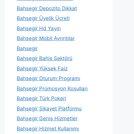
Bahsegir Depozito Dikkat
Bahsegir Üyelik Ücreti
Bahsegir Hd Yayın
Bahsegir Mobil Ayrıntılar
Bahsegir
Bahsegir Bahis Sektörü
Bahsegir Yüksek Faiz
Bahsegir Oturum Programı
Bahsegir Promosyon Koşulları
Bahsegir Türk Pokeri
Bahsegir Şikayet Platformu
Bahsegir Geniş Hizmetler
Bahsegir Hizmet Kullanımı